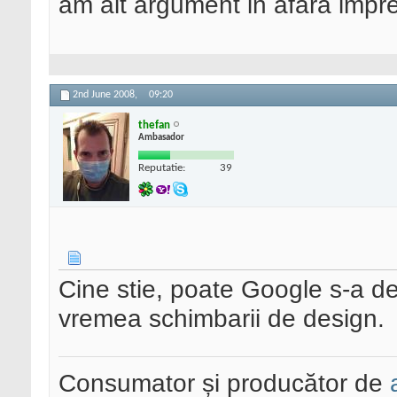
am alt argument in afara impre
2nd June 2008,
09:20
thefan
Ambasador
Reputatie:
39
Cine stie, poate Google s-a dec
vremea schimbarii de design.
Consumator și producător de