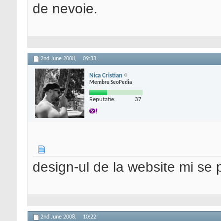
de nevoie.
2nd June 2008,
09:33
Nica Cristian
Membru SeoPedia
Reputatie:
37
design-ul de la website mi se p
2nd June 2008,
10:22