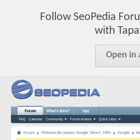
Follow SeoPedia For
with Tapa
Open in
Forum
What's New?
Spy
FAQ
Calendar
Community
Forum Actions
Quick Links
Forum
Motoare de cautare. Google, Yahoo!, MSN
Google
Go