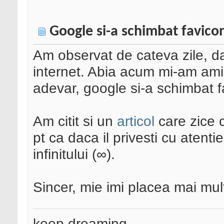
Google si-a schimbat favico
Am observat de cateva zile, dar
internet. Abia acum mi-am amint
adevar, google si-a schimbat fa
Am citit si un
articol
care zice 
pt ca daca il privesti cu atent
infinitului (∞).
Sincer, mie imi placea mai mult
keep dreaming...