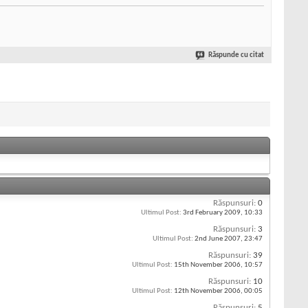
Răspunde cu citat
Răspunsuri:
0
Ultimul Post:
3rd February 2009,
10:33
Răspunsuri:
3
Ultimul Post:
2nd June 2007,
23:47
Răspunsuri:
39
Ultimul Post:
15th November 2006,
10:57
Răspunsuri:
10
Ultimul Post:
12th November 2006,
00:05
Răspunsuri:
5