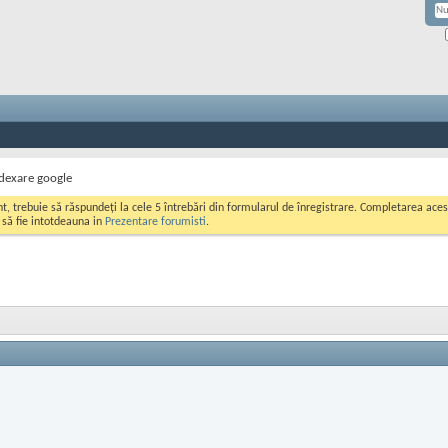
dexare google
ont, trebuie să răspundeți la cele 5 întrebări din formularul de înregistrare. Completarea a
i să fie intotdeauna in
Prezentare forumisti
.