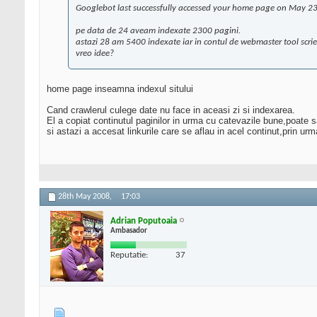
Googlebot last successfully accessed your home page on May 23
pe data de 24 aveam indexate 2300 pagini.
astazi 28 am 5400 indexate iar in contul de webmaster tool scrie
vreo idee?
home page inseamna indexul sitului
Cand crawlerul culege date nu face in aceasi zi si indexarea.
El a copiat continutul paginilor in urma cu catevazile bune,poate 
si astazi a accesat linkurile care se aflau in acel continut,prin urm
28th May 2008,
17:03
Adrian Poputoaia
Ambasador
Reputatie:
37