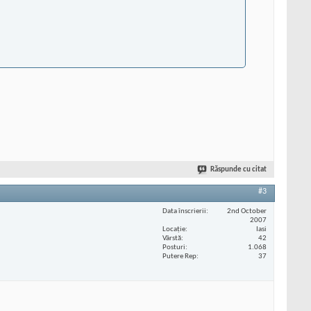
Răspunde cu citat
#3
Data înscrierii
2nd October
2007
Locaţie
Iasi
Vârstă
42
Posturi
1.068
Putere Rep
37