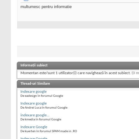
multumesc pentru informatie
Informații subiect
Momentan este/sunt 1 utilizator(i) care navighează în acest subiect.
(0 m
Thread-uri Similare
Indexare google
De eadesign în forumul Google
Indexare google
De Andrei Luca în forumul Google
indexare google...
De kmedia în forumul Google
Indexare Google
De kuerten în forumul SPAM made in .RO
Indexare Google