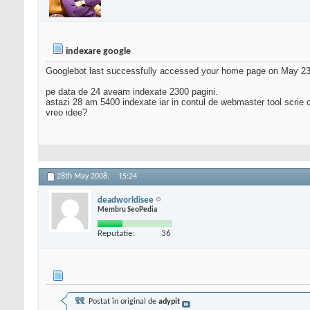
indexare google
Googlebot last successfully accessed your home page on May 23
pe data de 24 aveam indexate 2300 pagini.
astazi 28 am 5400 indexate iar in contul de webmaster tool scrie 
vreo idee?
28th May 2008,
15:24
deadworldisee
Membru SeoPedia
Reputatie:
36
Postat în original de
adypit