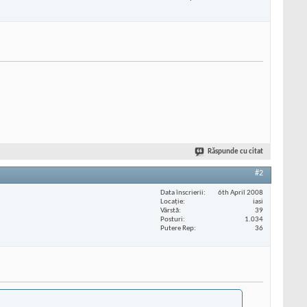
Răspunde cu citat
#2
Data înscrierii
6th April 2008
Locaţie
iasi
Vârstă
39
Posturi
1.034
Putere Rep
36