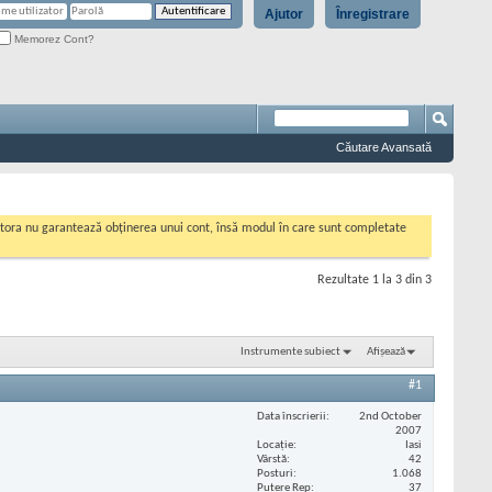
Ajutor
Înregistrare
Memorez Cont?
Căutare Avansată
cestora nu garantează obținerea unui cont, însă modul în care sunt completate
Rezultate 1 la 3 din 3
Instrumente subiect
Afișează
#1
Data înscrierii
2nd October
2007
Locaţie
Iasi
Vârstă
42
Posturi
1.068
Putere Rep
37