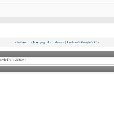
«
Nelamurire la nr paginilor indexate
|
Unde este GoogleBot?
»
embrii și 1 vizitatori)