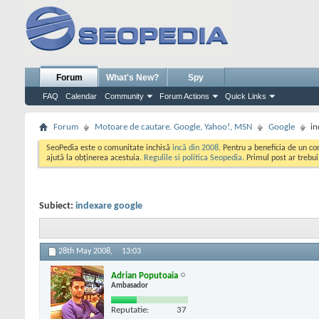
Forum
What's New?
Spy
FAQ
Calendar
Community
Forum Actions
Quick Links
Forum
Motoare de cautare. Google, Yahoo!, MSN
Google
in
SeoPedia este o comunitate inchisă
incă din 2008
. Pentru a beneficia de un c
ajută la obținerea acestuia.
Regulile si politica Seopedia
. Primul post ar trebu
Subiect:
indexare google
28th May 2008,
13:03
Adrian Poputoaia
Ambasador
Reputatie:
37