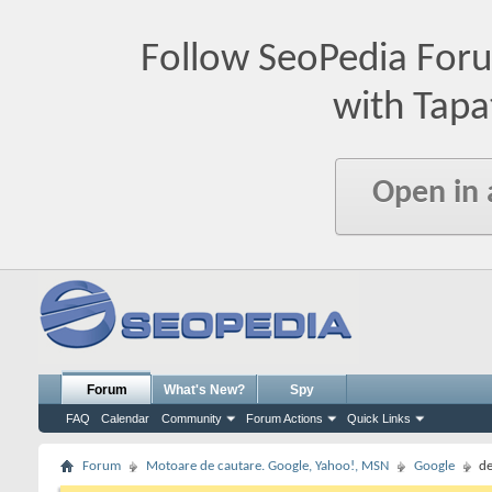
Follow SeoPedia For
with Tapa
Open in
Forum
What's New?
Spy
FAQ
Calendar
Community
Forum Actions
Quick Links
Forum
Motoare de cautare. Google, Yahoo!, MSN
Google
de