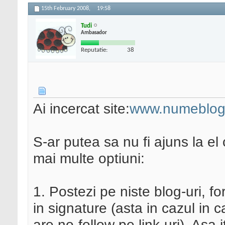
15th February 2008,
19:58
Tudi
Ambasador
Reputatie:
38
Ai incercat site:
www.numeblog
S-ar putea sa nu fi ajuns la el c
mai multe optiuni:
1. Postezi pe niste blog-uri, fo
in signature (asta in cazul in 
are no-follow pe link-uri). Asa it