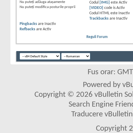
Nu puteţi
adăuga ataşamente
Codul
[IMG]
este
Activ
Nu puteţi
modifica posturile proprii
[VIDEO]
code is
Activ
Codul HTML este
Inactiv
Trackbacks
are
Inactiv
Pingbacks
are
Inactiv
Refbacks
are
Activ
Reguli Forum
Fus orar: GM
Powered by vBu
Copyright © 2026 vBulletin Solu
Search Engine Frien
Traducere vBullet
Copyright 