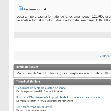
Reclame format
Daca am pe o pagina formatul de la reclama neogen 120x600 si de l
fie acelasi format si culori...doar ca formatul seamana (120x600 
«
blocare
Informații subiect
Momentan este/sunt 1 utilizator(i) care navighează în acest subiect.
(0 m
Thread-uri Similare
Ce format de reclama e asta? Adsense...
De blueeyesromanesti în forumul Adsense
Format META_Keywords in paginile de inscriere ale directoarelor
De Marius Cristian în forumul Directoare romanesti
Un nou format de reclame?
De w!ll în forumul Adsense