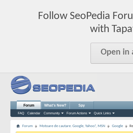
Follow SeoPedia For
with Tapa
Open in
Forum
What's New?
Spy
FAQ
Calendar
Community
Forum Actions
Quick Links
Forum
Motoare de cautare. Google, Yahoo!, MSN
Google
Re