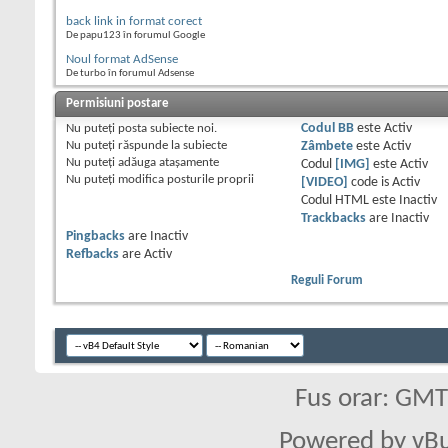
back link in format corect
De papu123 în forumul Google
Noul format AdSense
De turbo în forumul Adsense
Permisiuni postare
Nu puteţi
posta subiecte noi.
Codul BB
este
Activ
Nu puteţi
răspunde la subiecte
Zâmbete
este
Activ
Nu puteţi
adăuga ataşamente
Codul
[IMG]
este
Activ
Nu puteţi
modifica posturile proprii
[VIDEO]
code is
Activ
Codul HTML este
Inactiv
Trackbacks
are
Inactiv
Pingbacks
are
Inactiv
Refbacks
are
Activ
Reguli Forum
Fus orar: GM
Powered by vBu