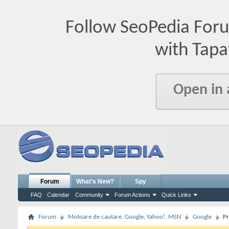
Follow SeoPedia For
with Tapa
Open in
Forum
What's New?
Spy
FAQ
Calendar
Community
Forum Actions
Quick Links
Forum
Motoare de cautare. Google, Yahoo!, MSN
Google
Pr