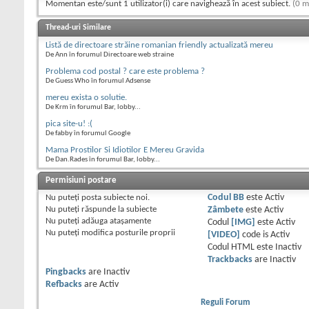
Momentan este/sunt 1 utilizator(i) care navighează în acest subiect.
(0 m
Thread-uri Similare
Listă de directoare străine romanian friendly actualizată mereu
De Ann în forumul Directoare web straine
Problema cod postal ? care este problema ?
De Guess Who în forumul Adsense
mereu exista o solutie.
De Krm în forumul Bar, lobby...
pica site-u! :(
De fabby în forumul Google
Mama Prostilor Si Idiotilor E Mereu Gravida
De Dan.Rades în forumul Bar, lobby...
Permisiuni postare
Nu puteţi
posta subiecte noi.
Codul BB
este
Activ
Nu puteţi
răspunde la subiecte
Zâmbete
este
Activ
Nu puteţi
adăuga ataşamente
Codul
[IMG]
este
Activ
Nu puteţi
modifica posturile proprii
[VIDEO]
code is
Activ
Codul HTML este
Inactiv
Trackbacks
are
Inactiv
Pingbacks
are
Inactiv
Refbacks
are
Activ
Reguli Forum