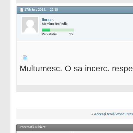
17th July 2015,
22:15
florea
Membru SeoPedia
Reputatie:
29
Multumesc. O sa incerc. respe
«
Aceeași temă WordPress
Informații subiect