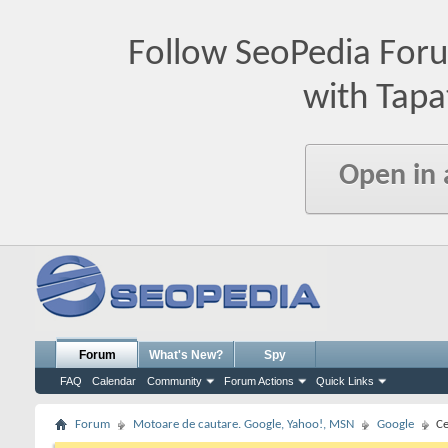
Follow SeoPedia For
with Tapa
Open in
Forum
What's New?
Spy
FAQ
Calendar
Community
Forum Actions
Quick Links
Forum
Motoare de cautare. Google, Yahoo!, MSN
Google
Ce