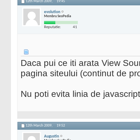
12th March 2009,
19:45
evolution
Membru SeoPedia
Reputatie:
41
Daca pui ce iti arata View Sou
pagina siteului (continut de p
Nu poti evita linia de javascrip
12th March 2009,
19:52
Augustin