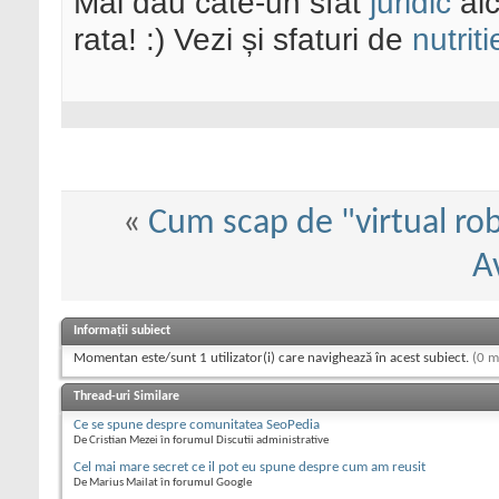
Mai dau cate-un sfat
juridic
aic
rata! :) Vezi și sfaturi de
nutriti
«
Cum scap de "virtual rob
A
Informații subiect
Momentan este/sunt 1 utilizator(i) care navighează în acest subiect.
(0 m
Thread-uri Similare
Ce se spune despre comunitatea SeoPedia
De Cristian Mezei în forumul Discutii administrative
Cel mai mare secret ce il pot eu spune despre cum am reusit
De Marius Mailat în forumul Google