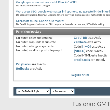
Google spune: nu mai rescrieti URL-urile! WTF?
De meetzah în forumul Google
Wordpress SEO: google webmaster imi spune ca nu gaseste 84 de linkuri
De soscopyrights în forumul Discutii generale privind optimizarea si motoarele de cau
Microsoft spune: Google o sa moara!
De Ben Boingeanu în forumul Stiri despre motoarele de cautare, SEO si Marketing
Permisiuni postare
Nu puteţi
posta subiecte noi.
Codul BB
este
Activ
Nu puteţi
răspunde la subiecte
Zâmbete
este
Activ
Nu puteţi
adăuga ataşamente
Codul
[IMG]
este
Activ
Nu puteţi
modifica posturile proprii
[VIDEO]
code is
Activ
Codul HTML este
Inactiv
Trackbacks
are
Inactiv
Pingbacks
are
Inactiv
Refbacks
are
Activ
Reguli Forum
Fus orar: GM