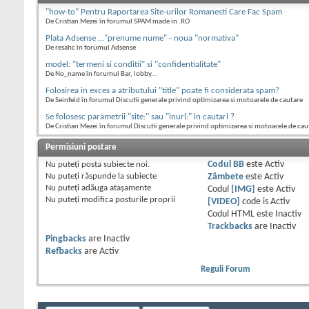
"how-to" Pentru Raportarea Site-urilor Romanesti Care Fac Spam
De Cristian Mezei în forumul SPAM made in .RO
Plata Adsense ..."prenume nume" - noua "normativa"
De resahc în forumul Adsense
model: "termeni si conditii" si "confidentialitate"
De No_name în forumul Bar, lobby...
Folosirea in exces a atributului "title" poate fi considerata spam?
De Seinfeld în forumul Discutii generale privind optimizarea si motoarele de cautare
Se folosesc parametrii "site:" sau "inurl:" in cautari ?
De Cristian Mezei în forumul Discutii generale privind optimizarea si motoarele de cau
Permisiuni postare
Nu puteţi
posta subiecte noi.
Codul BB
este
Activ
Nu puteţi
răspunde la subiecte
Zâmbete
este
Activ
Nu puteţi
adăuga ataşamente
Codul
[IMG]
este
Activ
Nu puteţi
modifica posturile proprii
[VIDEO]
code is
Activ
Codul HTML este
Inactiv
Trackbacks
are
Inactiv
Pingbacks
are
Inactiv
Refbacks
are
Activ
Reguli Forum