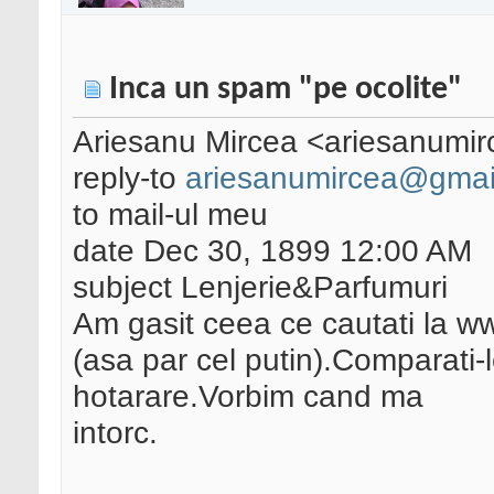
Inca un spam "pe ocolite"
Ariesanu Mircea <ariesanumi
reply-to
ariesanumircea@gmai
to mail-ul meu
date Dec 30, 1899 12:00 AM
subject Lenjerie&Parfumuri
Am gasit ceea ce cautati la w
(asa par cel putin).Comparati-le
hotarare.Vorbim cand ma
intorc.