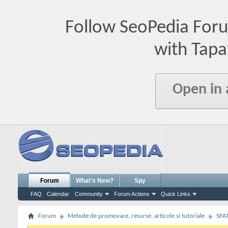
Follow SeoPedia For
with Tapa
Open in
Forum
What's New?
Spy
FAQ
Calendar
Community
Forum Actions
Quick Links
Forum
Metode de promovare, resurse, articole si tutoriale
SPA