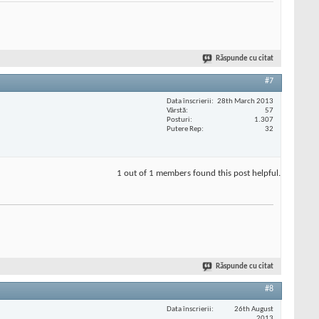
Răspunde cu citat
#7
Data înscrierii
28th March 2013
Vârstă
57
Posturi
1.307
Putere Rep
32
1 out of 1 members found this post helpful.
Răspunde cu citat
#8
Data înscrierii
26th August
2013