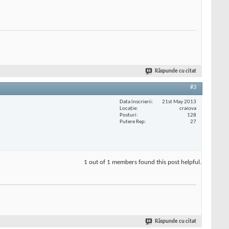
Răspunde cu citat
#3
Data înscrierii
21st May 2013
Locaţie
craiova
Posturi
128
Putere Rep
27
1 out of 1 members found this post helpful.
Răspunde cu citat