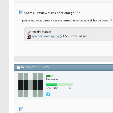
Spam cu review si link spre emag? :-??
Imi poate explica cineva care e smecheria cu acest tip de spam? D
Imagini atașate
spam-link-emag.jpg
(71,5 KB, 168 afișări)
14th July 2015,
17:22
gupi
Ambasador
Reputatie:
45