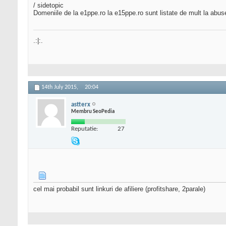
/ sidetopic
Domeniile de la e1ppe.ro la e15ppe.ro sunt listate de mult la abus
.:|:.
14th July 2015,
20:04
astterx
Membru SeoPedia
Reputatie:
27
cel mai probabil sunt linkuri de afiliere (profitshare, 2parale)