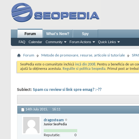
Forum
What's New?
Spy
FAQ
Calendar
Community
Forum Actions
Quick Links
Forum
Metode de promovare, resurse, articole si tutoriale
SPA
SeoPedia este o comunitate inchisă
incă din 2008
. Pentru a beneficia de un c
ajută la obținerea acestuia.
Regulile si politica Seopedia
. Primul post ar trebu
Subiect:
Spam cu review si link spre emag? :-??
14th July 2015,
16:11
dragosteam
Junior SeoPedia
Reputatie:
0