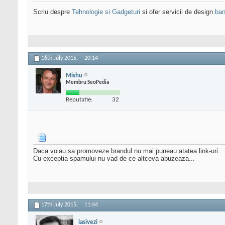
Scriu despre
Tehnologie si Gadgeturi
si ofer servicii de design
ban
16th July 2015,
20:14
Mishu
Membru SeoPedia
Reputatie:
32
Daca voiau sa promoveze brandul nu mai puneau atatea link-uri.
Cu exceptia spamului nu vad de ce altceva abuzeaza...
17th July 2015,
11:44
iasivezi