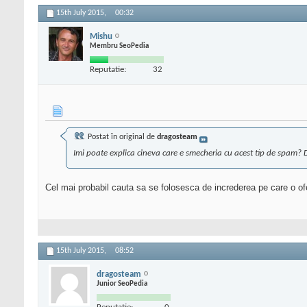
15th July 2015,
00:32
Mishu
Membru SeoPedia
Reputatie:
32
Postat în original de
dragosteam
Imi poate explica cineva care e smecheria cu acest tip de spam? D
Cel mai probabil cauta sa se folosesca de increderea pe care o ofera
15th July 2015,
08:52
dragosteam
Junior SeoPedia