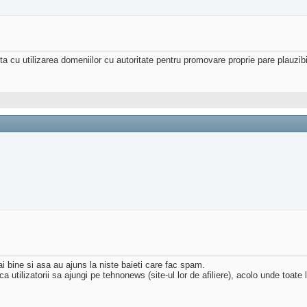
anta cu utilizarea domeniilor cu autoritate pentru promovare proprie pare plauzibi
 bine si asa au ajuns la niste baieti care fac spam.
tilizatorii sa ajungi pe tehnonews (site-ul lor de afiliere), acolo unde toate lin