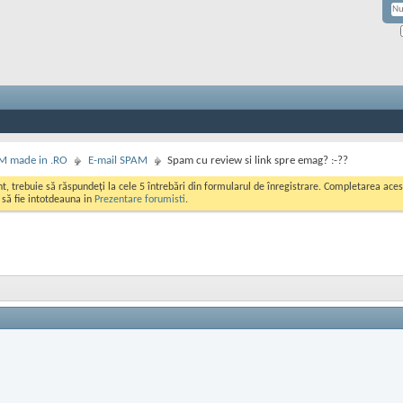
M made in .RO
E-mail SPAM
Spam cu review si link spre emag? :-??
ont, trebuie să răspundeți la cele 5 întrebări din formularul de înregistrare. Completarea a
i să fie intotdeauna in
Prezentare forumisti
.