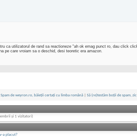
ru ca utilizatorul de rand sa reactioneze "ah ok emag punct ro, dau click click" 
ina pe care vroiam sa o deschid, desi teoretic era amazon.
Spam de weyron.ro, băieții certați cu limba română
|
Să (re)testăm boții de spam, zic
embrii și 1 vizitatori)
v-a placut?