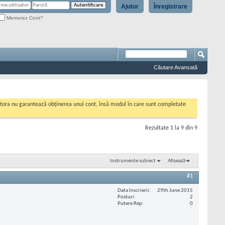
Ajutor
Înregistrare
Memorez Cont?
Căutare Avansată
cestora nu garantează obținerea unui cont, însă modul în care sunt completate
Rezultate 1 la 9 din 9
Instrumente subiect
Afișează
#1
Data înscrierii
29th June 2015
Posturi
2
Putere Rep
0