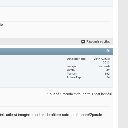
la.
Răspunde cu citat
#6
Data înscrierii
26th August
2013
Locaţie
Bucuresti
Vârstă
39
Posturi
162
Putere Rep
24
1 out of 1 members found this post helpful.
k-urile si imaginile au link de afilere catre profitshare/2parale.