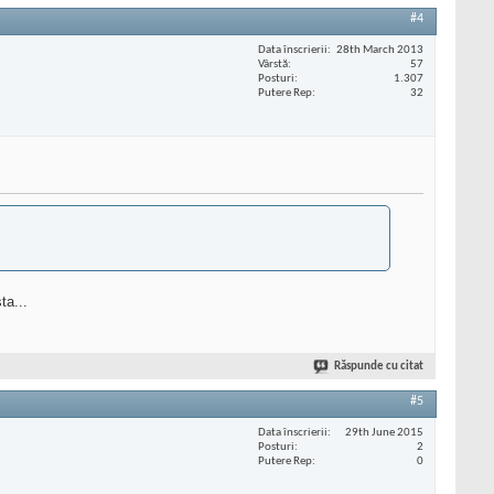
#4
Data înscrierii
28th March 2013
Vârstă
57
Posturi
1.307
Putere Rep
32
ta...
Răspunde cu citat
#5
Data înscrierii
29th June 2015
Posturi
2
Putere Rep
0