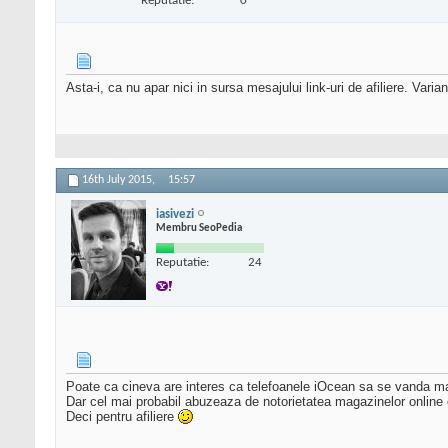
Reputatie:
0
Asta-i, ca nu apar nici in sursa mesajului link-uri de afiliere. Vari
16th July 2015,
15:57
iasivezi
Membru SeoPedia
Reputatie:
24
Poate ca cineva are interes ca telefoanele iOcean sa se vanda mai
Dar cel mai probabil abuzeaza de notorietatea magazinelor online ca u
Deci pentru afiliere