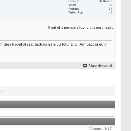
Locaţie
Heilbronn
Vârstă
38
Posturi
34
Putere Rep
0
0 out of 1 members found this post helpful.
desi link-ul atasat textului este cu totul altul. Am patit si eu in
Răspunde cu citat
»
Răspunsuri:
17