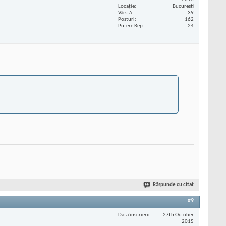
Locaţie
Bucuresti
Vârstă
39
Posturi
162
Putere Rep
24
Răspunde cu citat
#9
Data înscrierii
27th October
2015