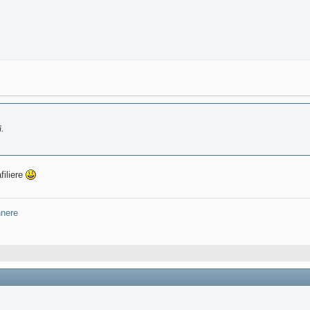
.
filiere
nere