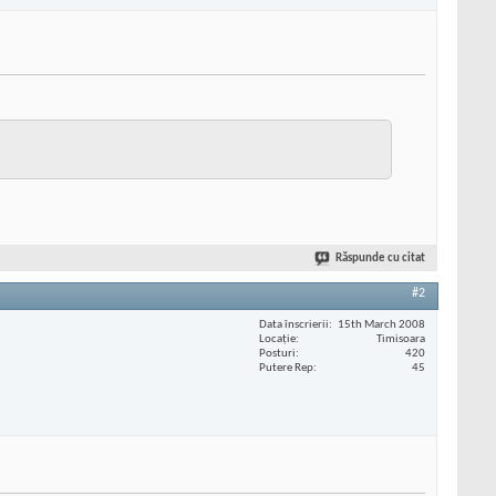
Răspunde cu citat
#2
Data înscrierii
15th March 2008
Locaţie
Timisoara
Posturi
420
Putere Rep
45