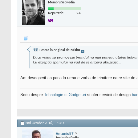
Membru SeoPedia
Reputatie:
24
Postat în original de
Mishu
Daca voiau sa promoveze brandul nu mai puneau atatea link-uri
Cu exceptia spamului nu vad de ce altceva abuzeaza...
Am descoperit ca pana la urma e vorba de trimitere catre site de a
Scriu despre
Tehnologie si Gadgeturi
si ofer servicii de design
ban
2nd October 2016,
13:00
Antonio87