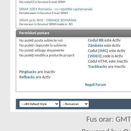
De costy03 în forumul E-mail SPAM
SPAM 1001 Romania - cu repetitie saptamanala
De tataraseni în forumul E-mail SPAM
SPAM prin SMS - ORANGE ROMANIA
De inscaun în forumul SPAM made in .RO
Permisiuni postare
Nu puteţi
posta subiecte noi.
Codul BB
este
Activ
Nu puteţi
răspunde la subiecte
Zâmbete
este
Activ
Nu puteţi
adăuga ataşamente
Codul
[IMG]
este
Activ
Nu puteţi
modifica posturile proprii
[VIDEO]
code is
Activ
Codul HTML este
Inactiv
Trackbacks
are
Inactiv
Pingbacks
are
Inactiv
Refbacks
are
Activ
Reguli Forum
Fus orar: GM