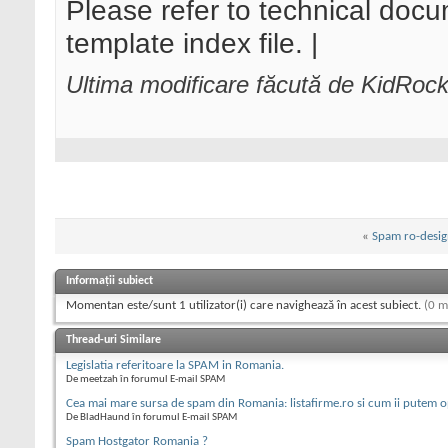
Please refer to technical docu
template index file. |
Ultima modificare făcută de KidRoc
«
Spam ro-desig
Informații subiect
Momentan este/sunt 1 utilizator(i) care navighează în acest subiect.
(0 m
Thread-uri Similare
Legislatia referitoare la SPAM in Romania.
De meetzah în forumul E-mail SPAM
Cea mai mare sursa de spam din Romania: listafirme.ro si cum ii putem o
De BladHaund în forumul E-mail SPAM
Spam Hostgator Romania ?