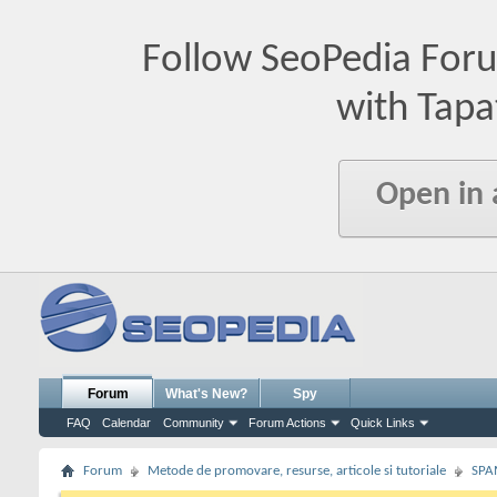
Follow SeoPedia For
with Tapa
Open in
Forum
What's New?
Spy
FAQ
Calendar
Community
Forum Actions
Quick Links
Forum
Metode de promovare, resurse, articole si tutoriale
SPA