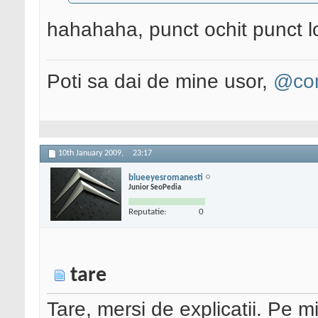
hahahaha, punct ochit punct l
Poti sa dai de mine usor,
@con
10th January 2009,
23:17
blueeyesromanesti
Junior SeoPedia
Reputatie:
0
tare
Tare, mersi de explicatii. Pe mi