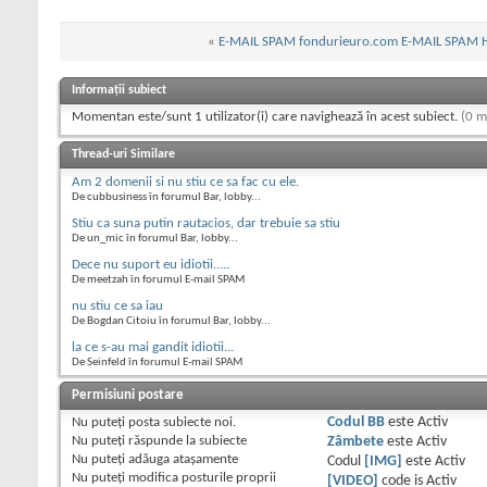
«
E-MAIL SPAM fondurieuro.com E-MAIL SPAM H
Informații subiect
Momentan este/sunt 1 utilizator(i) care navighează în acest subiect.
(0 m
Thread-uri Similare
Am 2 domenii si nu stiu ce sa fac cu ele.
De cubbusiness în forumul Bar, lobby...
Stiu ca suna putin rautacios, dar trebuie sa stiu
De un_mic în forumul Bar, lobby...
Dece nu suport eu idiotii.....
De meetzah în forumul E-mail SPAM
nu stiu ce sa iau
De Bogdan Citoiu în forumul Bar, lobby...
la ce s-au mai gandit idiotii...
De Seinfeld în forumul E-mail SPAM
Permisiuni postare
Nu puteţi
posta subiecte noi.
Codul BB
este
Activ
Nu puteţi
răspunde la subiecte
Zâmbete
este
Activ
Nu puteţi
adăuga ataşamente
Codul
[IMG]
este
Activ
Nu puteţi
modifica posturile proprii
[VIDEO]
code is
Activ