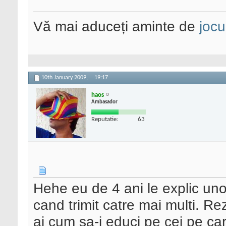
Vă mai aduceți aminte de
jocu
10th January 2009,
19:17
haos
Ambasador
Reputatie:
63
Hehe eu de 4 ani le explic un
cand trimit catre mai multi. Re
ai cum sa-i educi pe cei pe car