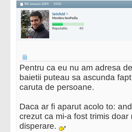
9th January 2009,
19:02
Seinfeld
Membru SeoPedia
Reputatie:
40
Pentru ca eu nu am adresa d
baietii puteau sa ascunda faptu
caruta de persoane.
Daca ar fi aparut acolo to: a
crezut ca mi-a fost trimis doar
disperare.