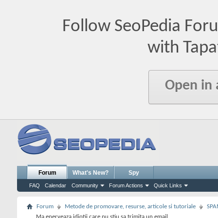
Follow SeoPedia For
with Tapa
Open in
Forum
What's New?
Spy
FAQ
Calendar
Community
Forum Actions
Quick Links
Forum
Metode de promovare, resurse, articole si tutoriale
SPA
Ma enerveaza idiotii care nu stiu sa trimita un email