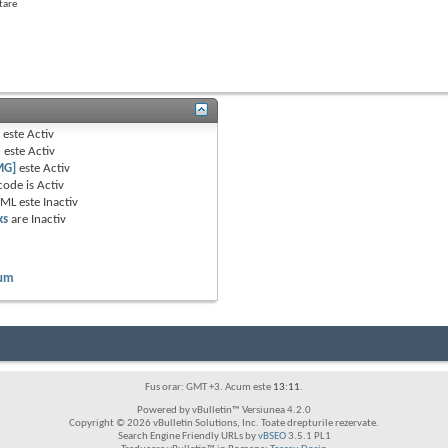
tare
B
este
Activ
e
este
Activ
MG]
este
Activ
code is
Activ
TML este
Inactiv
ks
are
Inactiv
rum
Fus orar: GMT +3. Acum este
13:11
.
Powered by vBulletin™ Versiunea 4.2.0
Copyright © 2026 vBulletin Solutions, Inc. Toate drepturile rezervate.
Search Engine Friendly URLs by
vBSEO
3.5.1 PL1