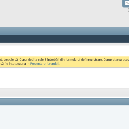
ont, trebuie să răspundeți la cele 5 întrebări din formularul de înregistrare. Completarea a
i să fie intotdeauna in
Prezentare forumisti
.