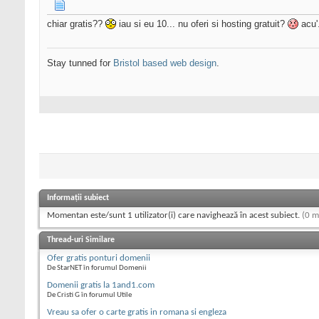
chiar gratis??
iau si eu 10... nu oferi si hosting gratuit?
acu'.
Stay tunned for
Bristol based web design
.
Informații subiect
Momentan este/sunt 1 utilizator(i) care navighează în acest subiect.
(0 m
Thread-uri Similare
Ofer gratis ponturi domenii
De StarNET în forumul Domenii
Domenii gratis la 1and1.com
De Cristi G în forumul Utile
Vreau sa ofer o carte gratis in romana si engleza