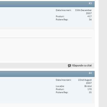
#3
Data înscrierii
15th December
2007
Posturi
417
Putere Rep
36
Răspunde cu citat
#4
Data înscrierii
22nd August
2007
Locaţie
Bristol
Posturi
170
Putere Rep
35