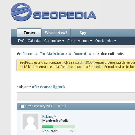
Forum
What's New?
Spy
FAQ
Calendar
Community
Forum Actions
Quick Links
Forum
The Marketplace
Domenii
ofer domenii gratis
SeoPedia este o comunitate inchisă
incă din 2008
. Pentru a beneficia de un c
ajută la obținerea acestuia.
Regulile si politica Seopedia
. Primul post ar trebu
Subiect:
ofer domenii gratis
10th February 2008,
07:17
Fabius
Membru SeoPedia
Reputatie:
36