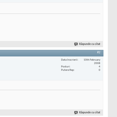
Răspunde cu citat
#2
Data înscrierii
10th February
2008
Posturi
4
Putere Rep
0
Răspunde cu citat