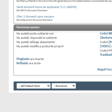
De Marius Mailat în forumul Discutii generale privind optimizarea si motoarele de cau
Vand domenii bune de exploatat (1+1 GRATIS)
De iSKY în forumul Domenii
Ofer 2 domenii spre vanzare
De inSecure în forumul Domenii
Permisiuni postare
Nu puteţi
posta subiecte noi.
Codul B
Nu puteţi
răspunde la subiecte
Zâmbet
Nu puteţi
adăuga ataşamente
Codul
[I
Nu puteţi
modifica posturile proprii
[VIDEO]
Codul H
Trackbac
Pingbacks
are
Inactiv
Refbacks
are
Activ
Reguli Fo