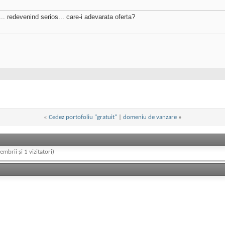
.. redevenind serios... care-i adevarata oferta?
«
Cedez portofoliu "gratuit"
|
domeniu de vanzare
»
embrii și 1 vizitatori)