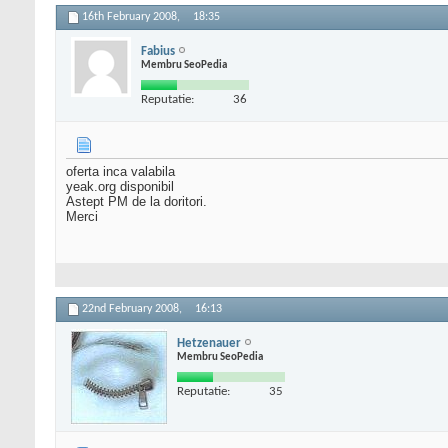
16th February 2008,
18:35
Fabius
Membru SeoPedia
Reputatie:
36
oferta inca valabila
yeak.org disponibil
Astept PM de la doritori.
Merci
22nd February 2008,
16:13
Hetzenauer
Membru SeoPedia
Reputatie:
35