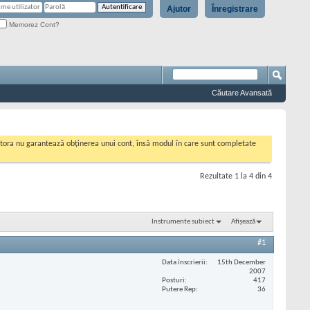
Ajutor
Înregistrare
Memorez Cont?
Căutare Avansată
cestora nu garantează obținerea unui cont, însă modul în care sunt completate
Rezultate 1 la 4 din 4
Instrumente subiect
Afișează
#1
Data înscrierii
15th December
2007
Posturi
417
Putere Rep
36