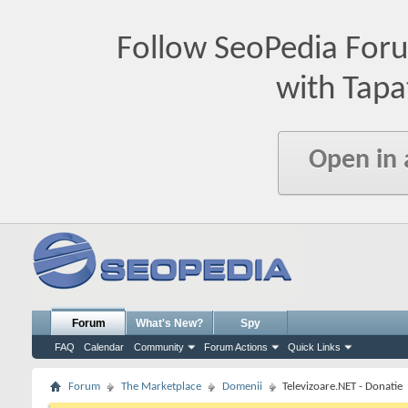
Follow SeoPedia For
with Tapa
Open in
Forum
What's New?
Spy
FAQ
Calendar
Community
Forum Actions
Quick Links
Forum
The Marketplace
Domenii
Televizoare.NET - Donatie