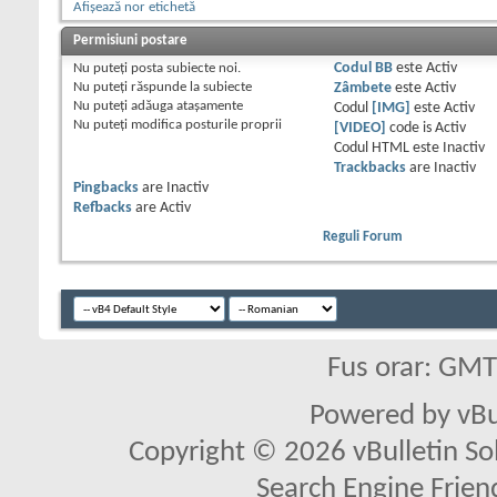
Afișează nor etichetă
Permisiuni postare
Nu puteţi
posta subiecte noi.
Codul BB
este
Activ
Nu puteţi
răspunde la subiecte
Zâmbete
este
Activ
Nu puteţi
adăuga ataşamente
Codul
[IMG]
este
Activ
Nu puteţi
modifica posturile proprii
[VIDEO]
code is
Activ
Codul HTML este
Inactiv
Trackbacks
are
Inactiv
Pingbacks
are
Inactiv
Refbacks
are
Activ
Reguli Forum
Fus orar: GM
Powered by vBu
Copyright © 2026 vBulletin Solu
Search Engine Frien