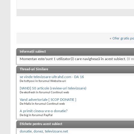
«
Ofer gratis p
Informații subiect
Momentan este/sunt 1 utilizator(i) care navighează în acest subiect.
(0 m
Thread-uri Similare
se vinde televizoare-ultrahd.com - DA 16
De tottyovi în forumul Website-uri
[VAND] 50 articole (review-uri televizoare)
De ekofresh în forumul Continut web
Vand advertoriale [ SCOP DONATIE ]
De MaXz în forumul Continut web
A primit cineva vre-o donatie?
De big în forumul PayPal
Etichete pentru acest subiect
donatie
,
donez
,
televizoare.net