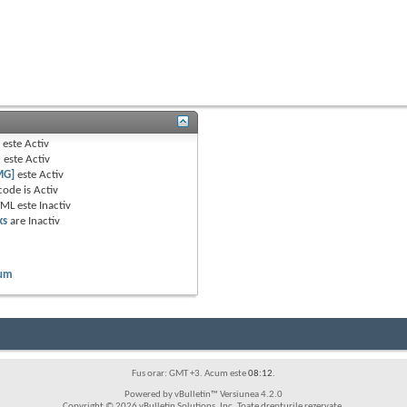
B
este
Activ
e
este
Activ
MG]
este
Activ
code is
Activ
TML este
Inactiv
ks
are
Inactiv
rum
Fus orar: GMT +3. Acum este
08:12
.
Powered by vBulletin™ Versiunea 4.2.0
Copyright © 2026 vBulletin Solutions, Inc. Toate drepturile rezervate.