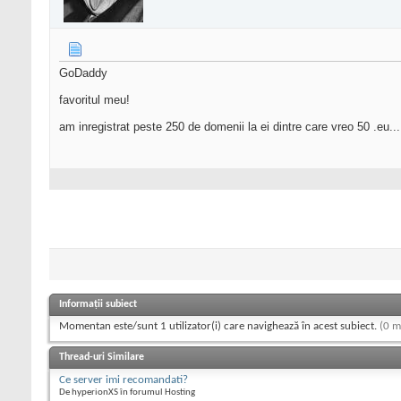
GoDaddy
favoritul meu!
am inregistrat peste 250 de domenii la ei dintre care vreo 50 .eu...
Informații subiect
Momentan este/sunt 1 utilizator(i) care navighează în acest subiect.
(0 m
Thread-uri Similare
Ce server imi recomandati?
De hyperionXS în forumul Hosting