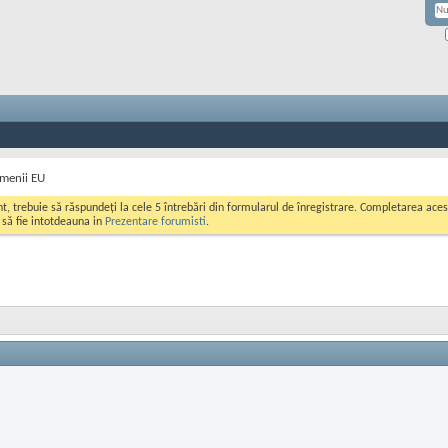
omenii EU
ont, trebuie să răspundeți la cele 5 întrebări din formularul de înregistrare. Completarea a
i să fie intotdeauna in
Prezentare forumisti
.