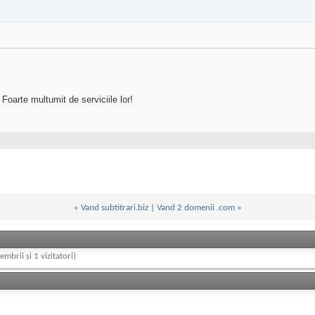
 Foarte multumit de serviciile lor!
«
Vand subtitrari.biz
|
Vand 2 domenii .com
»
embrii și 1 vizitatori)