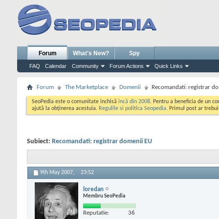
Forum
What's New?
Spy
FAQ
Calendar
Community
Forum Actions
Quick Links
Forum
The Marketplace
Domenii
Recomandati: registrar d
SeoPedia este o comunitate inchisă
incă din 2008
. Pentru a beneficia de un c
ajută la obținerea acestuia.
Regulile si politica Seopedia
. Primul post ar trebu
Subiect:
Recomandati: registrar domenii EU
9th May 2007,
23:52
loredan
Membru SeoPedia
Reputatie:
36