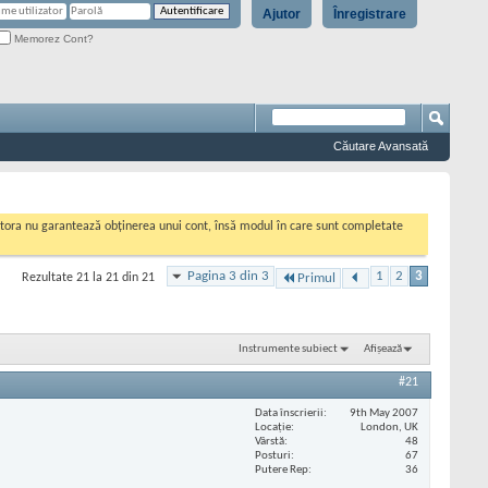
Ajutor
Înregistrare
Memorez Cont?
Căutare Avansată
cestora nu garantează obținerea unui cont, însă modul în care sunt completate
Pagina 3 din 3
1
2
3
Rezultate 21 la 21 din 21
Primul
Instrumente subiect
Afișează
#21
Data înscrierii
9th May 2007
Locaţie
London, UK
Vârstă
48
Posturi
67
Putere Rep
36