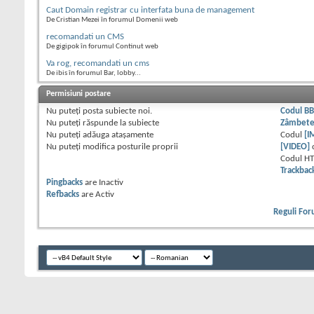
Caut Domain registrar cu interfata buna de management
De Cristian Mezei în forumul Domenii web
recomandati un CMS
De gigipok în forumul Continut web
Va rog, recomandati un cms
De ibis în forumul Bar, lobby...
Permisiuni postare
Nu puteţi
posta subiecte noi.
Codul B
Nu puteţi
răspunde la subiecte
Zâmbet
Nu puteţi
adăuga ataşamente
Codul
[I
Nu puteţi
modifica posturile proprii
[VIDEO]
Codul H
Trackbac
Pingbacks
are
Inactiv
Refbacks
are
Activ
Reguli Fo