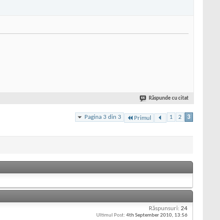
Răspunde cu citat
Pagina 3 din 3
1
2
3
Primul
Răspunsuri:
24
Ultimul Post:
4th September 2010,
13:56