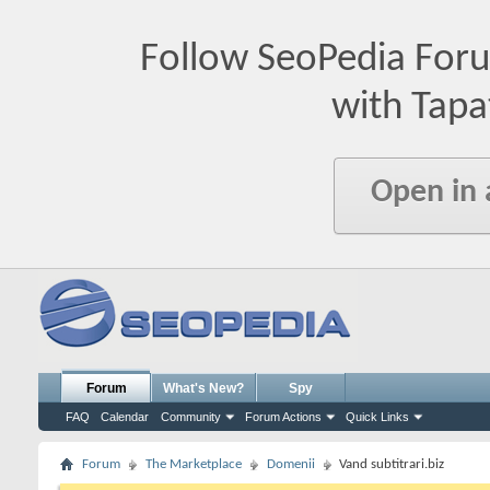
Follow SeoPedia For
with Tapa
Open in
Forum
What's New?
Spy
FAQ
Calendar
Community
Forum Actions
Quick Links
Forum
The Marketplace
Domenii
Vand subtitrari.biz