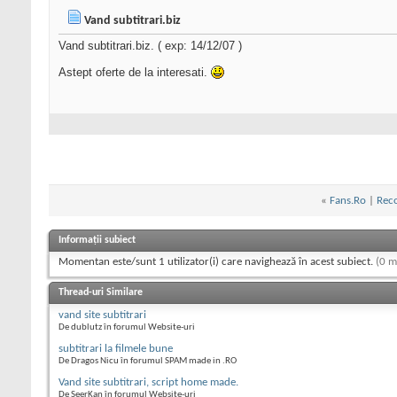
Vand subtitrari.biz
Vand subtitrari.biz. ( exp: 14/12/07 )
Astept oferte de la interesati.
«
Fans.Ro
|
Reco
Informații subiect
Momentan este/sunt 1 utilizator(i) care navighează în acest subiect.
(0 m
Thread-uri Similare
vand site subtitrari
De dublutz în forumul Website-uri
subtitrari la filmele bune
De Dragos Nicu în forumul SPAM made in .RO
Vand site subtitrari, script home made.
De SeerKan în forumul Website-uri