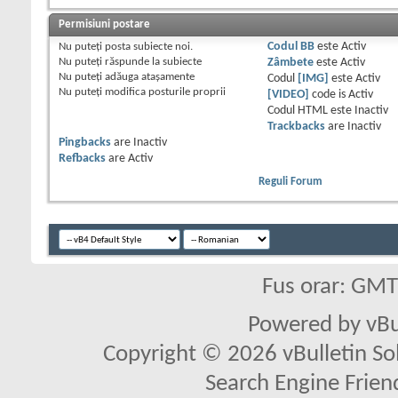
Permisiuni postare
Nu puteţi
posta subiecte noi.
Codul BB
este
Activ
Nu puteţi
răspunde la subiecte
Zâmbete
este
Activ
Nu puteţi
adăuga ataşamente
Codul
[IMG]
este
Activ
Nu puteţi
modifica posturile proprii
[VIDEO]
code is
Activ
Codul HTML este
Inactiv
Trackbacks
are
Inactiv
Pingbacks
are
Inactiv
Refbacks
are
Activ
Reguli Forum
Fus orar: GM
Powered by vBu
Copyright © 2026 vBulletin Solu
Search Engine Frien