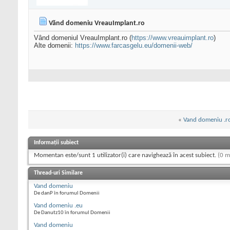
Vănd domeniu VreauImplant.ro
Vând domeniul VreauImplant.ro (
https://www.vreauimplant.ro
)
Alte domenii:
https://www.farcasgelu.eu/domenii-web/
«
Vand domeniu .r
Informații subiect
Momentan este/sunt 1 utilizator(i) care navighează în acest subiect.
(0 m
Thread-uri Similare
Vand domeniu
De danP în forumul Domenii
Vand domeniu .eu
De Danutz10 în forumul Domenii
Vand domeniu