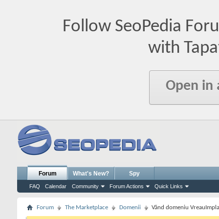
Follow SeoPedia For
with Tapa
Open in
Forum
What's New?
Spy
FAQ
Calendar
Community
Forum Actions
Quick Links
Forum
The Marketplace
Domenii
Vănd domeniu VreauImpla