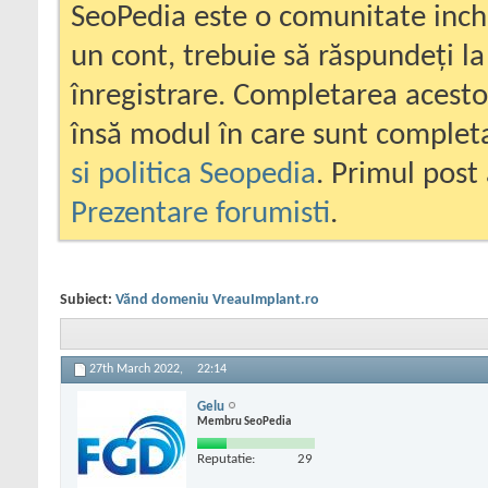
SeoPedia este o comunitate inc
un cont, trebuie să răspundeți la
înregistrare. Completarea acesto
însă modul în care sunt completa
si politica Seopedia
. Primul post 
Prezentare forumisti
.
Subiect:
Vănd domeniu VreauImplant.ro
27th March 2022,
22:14
Gelu
Membru SeoPedia
Reputatie:
29