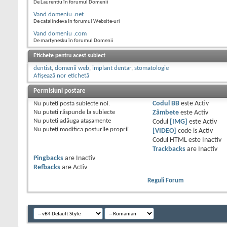
De Laurentiu în forumul Domenii
Vand domeniu .net
De catalindeva în forumul Website-uri
Vand domeniu .com
De martynesku în forumul Domenii
Etichete pentru acest subiect
dentist
,
domenii web
,
implant dentar
,
stomatologie
Afișează nor etichetă
Permisiuni postare
Nu puteţi
posta subiecte noi.
Codul BB
este
Activ
Nu puteţi
răspunde la subiecte
Zâmbete
este
Activ
Nu puteţi
adăuga ataşamente
Codul
[IMG]
este
Activ
Nu puteţi
modifica posturile proprii
[VIDEO]
code is
Activ
Codul HTML este
Inactiv
Trackbacks
are
Inactiv
Pingbacks
are
Inactiv
Refbacks
are
Activ
Reguli Forum