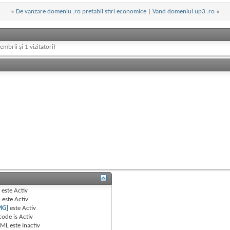
«
De vanzare domeniu .ro pretabil stiri economice
|
Vand domeniul up3 .ro
»
embrii și 1 vizitatori)
B
este
Activ
e
este
Activ
MG]
este
Activ
code is
Activ
TML este
Inactiv