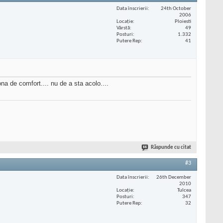
Data înscrierii
24th October
2006
Locaţie
Ploiesti
Vârstă
49
Posturi
1.332
Putere Rep
41
a de comfort.... nu de a sta acolo....
Răspunde cu citat
#3
Data înscrierii
26th December
2010
Locaţie
Tulcea
Posturi
347
Putere Rep
32