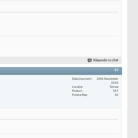
Răspunde cu citat
#4
Data înscrierii
26th December
2010
Locaţie
Tulcea
Posturi
347
Putere Rep
32