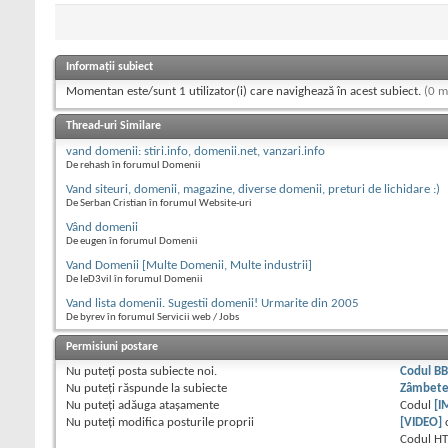
Informații subiect
Momentan este/sunt 1 utilizator(i) care navighează în acest subiect.
(0 m
Thread-uri Similare
vand domenii: stiri.info, domenii.net, vanzari.info
De rehash în forumul Domenii
Vand siteuri, domenii, magazine, diverse domenii, preturi de lichidare :)
De Serban Cristian în forumul Website-uri
Vând domenii
De eugen în forumul Domenii
Vand Domenii [Multe Domenii, Multe industrii]
De IeD3vil în forumul Domenii
Vand lista domenii. Sugestii domenii! Urmarite din 2005
De byrev în forumul Servicii web / Jobs
Permisiuni postare
Nu puteţi
posta subiecte noi.
Codul B
Nu puteţi
răspunde la subiecte
Zâmbet
Nu puteţi
adăuga ataşamente
Codul
[I
Nu puteţi
modifica posturile proprii
[VIDEO]
Codul H