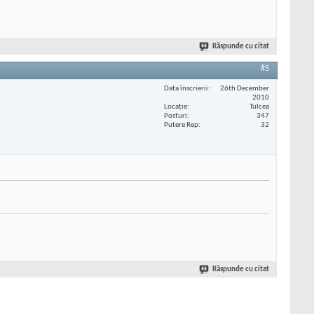
Răspunde cu citat
#5
Data înscrierii
26th December
2010
Locaţie
Tulcea
Posturi
347
Putere Rep
32
Răspunde cu citat