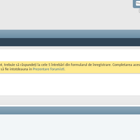
ont, trebuie să răspundeți la cele 5 întrebări din formularul de înregistrare. Completarea a
i să fie intotdeauna in
Prezentare forumisti
.