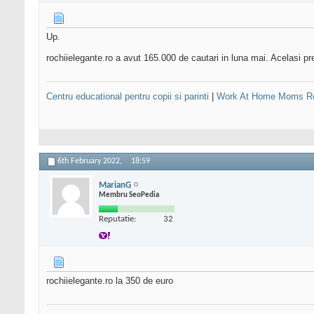
Up.
rochiielegante.ro a avut 165.000 de cautari in luna mai. Acelasi pret
Centru educational pentru copii si parinti
|
Work At Home Moms R
6th February 2022,
18:59
MarianG
Membru SeoPedia
Reputatie:
32
rochiielegante.ro la 350 de euro