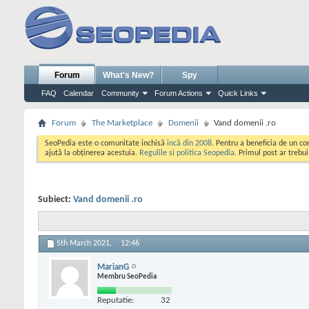
Forum
What's New?
Spy
FAQ
Calendar
Community
Forum Actions
Quick Links
Forum
The Marketplace
Domenii
Vand domenii .ro
SeoPedia este o comunitate inchisă
incă din 2008
. Pentru a beneficia de un c
ajută la obținerea acestuia.
Regulile si politica Seopedia
. Primul post ar trebu
Subiect:
Vand domenii .ro
5th March 2021,
12:46
MarianG
Membru SeoPedia
Reputatie:
32