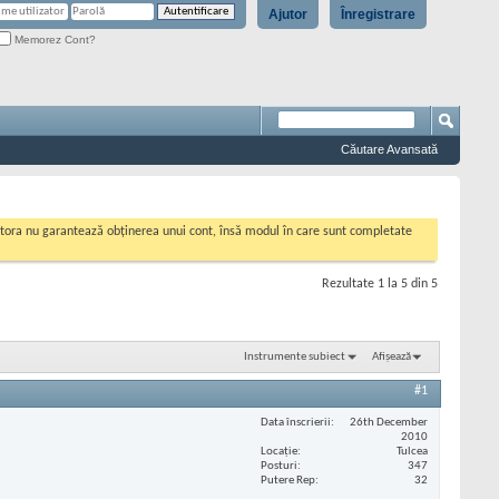
Ajutor
Înregistrare
Memorez Cont?
Căutare Avansată
cestora nu garantează obținerea unui cont, însă modul în care sunt completate
Rezultate 1 la 5 din 5
Instrumente subiect
Afișează
#1
Data înscrierii
26th December
2010
Locaţie
Tulcea
Posturi
347
Putere Rep
32