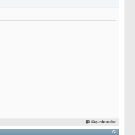
Răspunde cu citat
#2