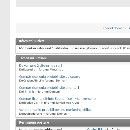
«
Vand domeniu .ro
Informații subiect
Momentan este/sunt 1 utilizator(i) care navighează în acest subiect.
(0 m
Thread-uri Similare
De vanzare 2 site-uri de stiri
De Rapsodia în forumul Website-uri
Cumpăr domeniu pretabil site de cazare
De Gratian Alinei în forumul Domenii
Cumpar domeniu pretabil site anunturi
De Mihai_Is în forumul Domenii
Cumpar licenta (Stiinte Economice - Management)
De Bogdan Calin în forumul Servicii web / Jobs
Vand domeniu pretabil pentru marketing afiliat
De paulpadurariu în forumul Domenii
Permisiuni postare
Nu puteţi
posta subiecte noi.
Codul BB
este
Activ