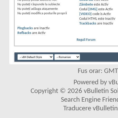
Nu puteţi
răspunde la subiecte
Zâmbete
este
Activ
Nu puteţi
adăuga ataşamente
Codul
[IMG]
este
Activ
Nu puteţi
modifica posturile proprii
[VIDEO]
code is
Activ
Codul HTML este
Inactiv
Trackbacks
are
Inactiv
Pingbacks
are
Inactiv
Refbacks
are
Activ
Reguli Forum
Fus orar: GM
Powered by vBu
Copyright © 2026 vBulletin Solu
Search Engine Frien
Traducere vBullet