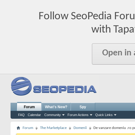
Follow SeoPedia For
with Tapa
Open in
Forum
What's New?
Spy
FAQ
Calendar
Community
Forum Actions
Quick Links
Forum
The Marketplace
Domenii
De vanzare domeniu .ro pr