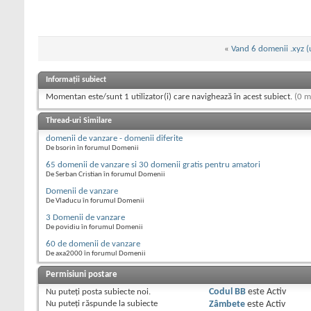
«
Vand 6 domenii .xyz 
Informații subiect
Momentan este/sunt 1 utilizator(i) care navighează în acest subiect.
(0 m
Thread-uri Similare
domenii de vanzare - domenii diferite
De bsorin în forumul Domenii
65 domenii de vanzare si 30 domenii gratis pentru amatori
De Serban Cristian în forumul Domenii
Domenii de vanzare
De Vladucu în forumul Domenii
3 Domenii de vanzare
De povidiu în forumul Domenii
60 de domenii de vanzare
De axa2000 în forumul Domenii
Permisiuni postare
Nu puteţi
posta subiecte noi.
Codul BB
este
Activ
Nu puteţi
răspunde la subiecte
Zâmbete
este
Activ