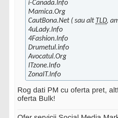
i-Canada.Info
Mamica.Org
CautBona.Net ( sau alt
TLD
, a
4uLady.Info
4Fashion.Info
Drumetul.info
Avocatul.Org
ITzone.Info
ZonaIT.Info
Rog dati PM cu oferta pret, alt
oferta Bulk!
Ofer servicii Social Media Mar