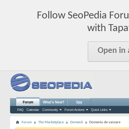
Follow SeoPedia For
with Tapa
Open in
Forum
What's New?
Spy
FAQ
Calendar
Community
Forum Actions
Quick Links
Forum
The Marketplace
Domenii
Domeniu de vanzare