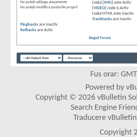
Nu puteţi
adăuga ataşamente
Codul
[IMG]
este
Activ
Nu puteţi
modifica posturile proprii
[VIDEO]
code is
Activ
Codul HTML este
Inactiv
Trackbacks
are
Inactiv
Pingbacks
are
Inactiv
Refbacks
are
Activ
Reguli Forum
Fus orar: GM
Powered by vBu
Copyright © 2026 vBulletin Solu
Search Engine Frien
Traducere vBullet
Copyright