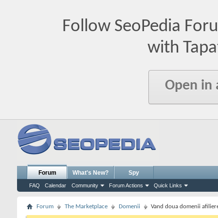
Follow SeoPedia For
with Tapa
Open in
Forum
What's New?
Spy
FAQ
Calendar
Community
Forum Actions
Quick Links
Forum
The Marketplace
Domenii
Vand doua domenii afiliere