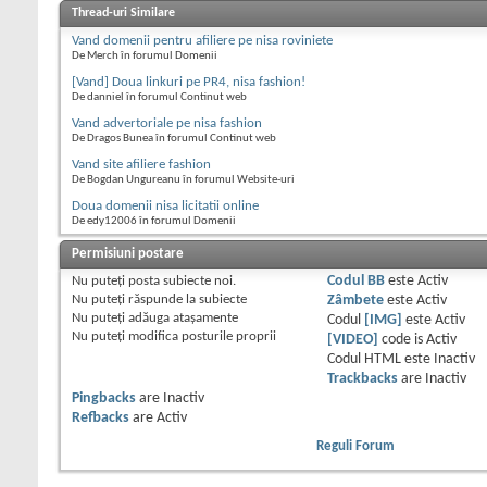
Thread-uri Similare
Vand domenii pentru afiliere pe nisa roviniete
De Merch în forumul Domenii
[Vand] Doua linkuri pe PR4, nisa fashion!
De danniel în forumul Continut web
Vand advertoriale pe nisa fashion
De Dragos Bunea în forumul Continut web
Vand site afiliere fashion
De Bogdan Ungureanu în forumul Website-uri
Doua domenii nisa licitatii online
De edy12006 în forumul Domenii
Permisiuni postare
Nu puteţi
posta subiecte noi.
Codul BB
este
Activ
Nu puteţi
răspunde la subiecte
Zâmbete
este
Activ
Nu puteţi
adăuga ataşamente
Codul
[IMG]
este
Activ
Nu puteţi
modifica posturile proprii
[VIDEO]
code is
Activ
Codul HTML este
Inactiv
Trackbacks
are
Inactiv
Pingbacks
are
Inactiv
Refbacks
are
Activ
Reguli Forum