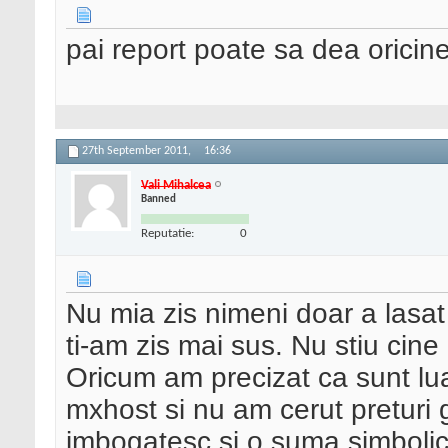
pai report poate sa dea oricine
27th September 2011,
16:36
Vali Mihalcea
Banned
Reputatie:
0
Nu mia zis nimeni doar a lasat
ti-am zis mai sus. Nu stiu cin
Oricum am precizat ca sunt lu
mxhost si nu am cerut preturi 
imbogatesc si o suma simbolic