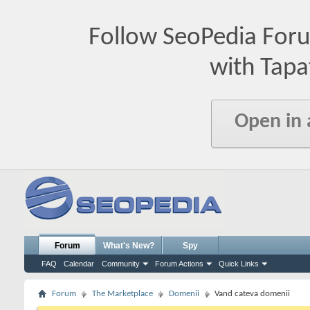
Follow SeoPedia For
with Tapa
Open in
Forum
What's New?
Spy
FAQ
Calendar
Community
Forum Actions
Quick Links
Forum
The Marketplace
Domenii
Vand cateva domenii