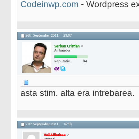
Codeinwp.com
- Wordpress ex
26th September 2011,
23:07
Serban Cristian
Ambasador
Reputatie:
84
asta stim. alta era intrebarea.
27th September 2011,
16:18
Vali Mihalcea