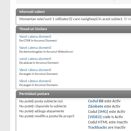
Informații subiect
Momentan este/sunt 1 utilizator(i) care navighează în acest subiect.
(0 m
Thread-uri Similare
Vand cateva domenii
De GTXR în forumul Domenii
Vand cateva domenii
De demonbogdan în forumul Website-uri
vand cateva domenii
De aZaLee în forumul Domenii
Vând câteva domenii
De eugen în forumul Domenii
Vând câteva domenii
De eugen în forumul Domenii
Permisiuni postare
Nu puteţi
posta subiecte noi.
Codul BB
este
Activ
Nu puteţi
răspunde la subiecte
Zâmbete
este
Activ
Nu puteţi
adăuga ataşamente
Codul
[IMG]
este
Activ
Nu puteţi
modifica posturile proprii
[VIDEO]
code is
Activ
Codul HTML este
Inactiv
Trackbacks
are
Inactiv