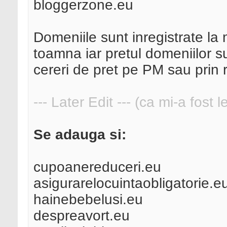
bloggerzone.eu
Domeniile sunt inregistrate la
toamna iar pretul domeniilor s
cereri de pret pe PM sau prin r
--- Later Edit --- (ca mi-a fost 
Se adauga si:
cupoanereduceri.eu
asigurarelocuintaobligatorie.e
hainebebelusi.eu
despreavort.eu