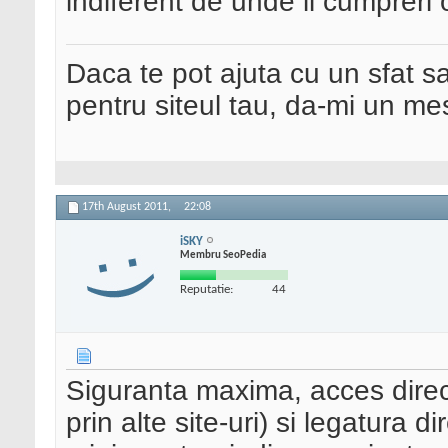
indiferent de unde il cumpreri 
Daca te pot ajuta cu un sfat s
pentru siteul tau, da-mi un me
17th August 2011,
22:08
iSKY
Membru SeoPedia
Reputatie:
44
Siguranta maxima, acces direc
prin alte site-uri) si legatura d