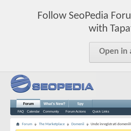
Follow SeoPedia For
with Tapa
Open in
Forum
What's New?
Spy
FAQ
Calendar
Community
Forum Actions
Quick Links
Forum
The Marketplace
Domenii
Unde inregistrati domeniil