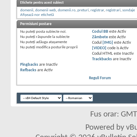
Etichete pentru acest subiect
domenii
,
domenii web
,
domenii.ro
,
preturi
,
registrar
,
registrari
,
sondaje
Afișează nor etichetă
Permisiuni postare
Nu puteţi
posta subiecte noi.
Codul BB
este
Activ
Nu puteţi
răspunde la subiecte
Zâmbete
este
Activ
Nu puteţi
adăuga ataşamente
Codul
[IMG]
este
Activ
Nu puteţi
modifica posturile proprii
[VIDEO]
code is
Activ
Codul HTML este
Inactiv
Trackbacks
are
Inactiv
Pingbacks
are
Inactiv
Refbacks
are
Activ
Reguli Forum
Fus orar: GM
Powered by vBu