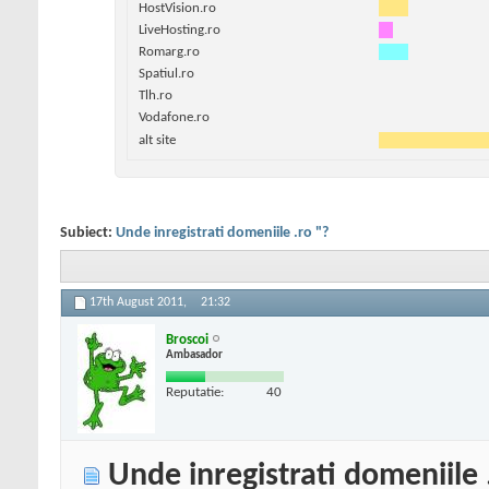
HostVision.ro
LiveHosting.ro
Romarg.ro
Spatiul.ro
Tlh.ro
Vodafone.ro
alt site
Subiect:
Unde inregistrati domeniile .ro "?
17th August 2011,
21:32
Broscoi
Ambasador
Reputatie:
40
Unde inregistrati domeniile 