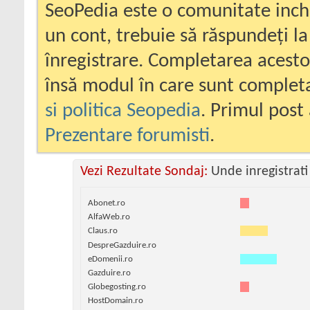
SeoPedia este o comunitate inc
un cont, trebuie să răspundeți la
înregistrare. Completarea acesto
însă modul în care sunt completa
si politica Seopedia
. Primul post 
Prezentare forumisti
.
Vezi Rezultate Sondaj:
Unde inregistrati
Abonet.ro
AlfaWeb.ro
Claus.ro
DespreGazduire.ro
eDomenii.ro
Gazduire.ro
Globegosting.ro
HostDomain.ro