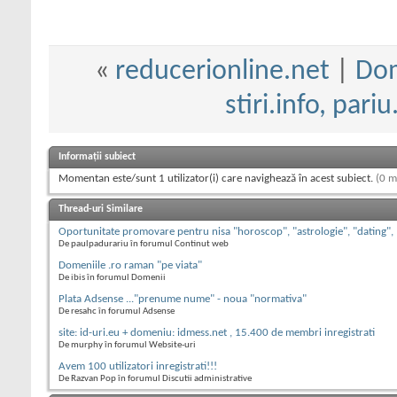
«
reducerionline.net
|
Dom
stiri.info, pari
Informații subiect
Momentan este/sunt 1 utilizator(i) care navighează în acest subiect.
(0 m
Thread-uri Similare
Oportunitate promovare pentru nisa "horoscop", "astrologie", "dating",
De paulpadurariu în forumul Continut web
Domeniile .ro raman "pe viata"
De ibis în forumul Domenii
Plata Adsense ..."prenume nume" - noua "normativa"
De resahc în forumul Adsense
site: id-uri.eu + domeniu: idmess.net , 15.400 de membri inregistrati
De murphy în forumul Website-uri
Avem 100 utilizatori inregistrati!!!
De Razvan Pop în forumul Discutii administrative