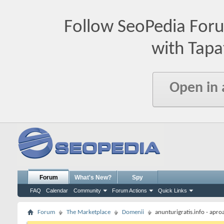
Follow SeoPedia For
with Tapa
Open in
Forum
What's New?
Spy
FAQ
Calendar
Community
Forum Actions
Quick Links
Forum
The Marketplace
Domenii
anunturigratis.info - aproa