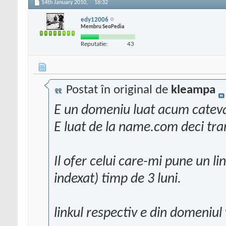
14th January 2010,
18:32
edy12006
Membru SeoPedia
Reputatie:
43
Postat în original de
kleampa
E un domeniu luat acum cateva
E luat de la name.com deci tran
Il ofer celui care-mi pune un li
indexat) timp de 3 luni.
linkul respectiv e din domeniul