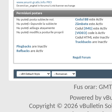
www.anunt-gratis.info PR3
De emilian_anghel în forumul Link/banner exchange
Permisiuni postare
Nu puteţi
posta subiecte noi.
Codul BB
este
Activ
Nu puteţi
răspunde la subiecte
Zâmbete
este
Activ
Nu puteţi
adăuga ataşamente
Codul
[IMG]
este
Activ
Nu puteţi
modifica posturile proprii
[VIDEO]
code is
Activ
Codul HTML este
Inactiv
Trackbacks
are
Inactiv
Pingbacks
are
Inactiv
Refbacks
are
Activ
Reguli Forum
Fus orar: GM
Powered by vBu
Copyright © 2026 vBulletin Solu