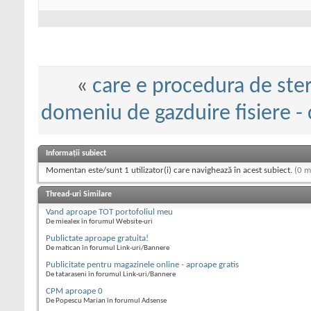
«
care e procedura de ste
domeniu de gazduire fisiere - 
Informații subiect
Momentan este/sunt 1 utilizator(i) care navighează în acest subiect.
(0 m
Thread-uri Similare
Vand aproape TOT portofoliul meu
De miealex în forumul Website-uri
Publictate aproape gratuita!
De matican în forumul Link-uri/Bannere
Publicitate pentru magazinele online - aproape gratis
De tataraseni în forumul Link-uri/Bannere
CPM aproape 0
De Popescu Marian în forumul Adsense