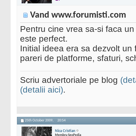
Vand www.forumisti.com
Pentru cine vrea sa-si faca u
este perfect.
Initial ideea era sa dezvolt u
pareri de platforme, sfaturi, sch
Scriu advertoriale pe blog
(det
(detalii aici)
.
25th October 2009,
20:54
Nica Cristian
Membru SeoPedia