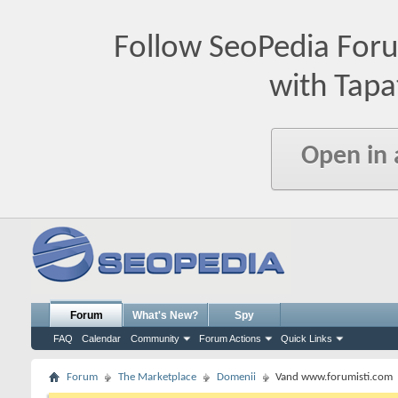
Follow SeoPedia For
with Tapa
Open in
Forum
What's New?
Spy
FAQ
Calendar
Community
Forum Actions
Quick Links
Forum
The Marketplace
Domenii
Vand www.forumisti.com