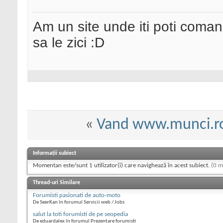
Am un site unde iti poti coma
sa le zici :D
«
Vand www.munci.r
Informații subiect
Momentan este/sunt 1 utilizator(i) care navighează în acest subiect.
(0 m
Thread-uri Similare
Forumisti pasionati de auto-moto
De SeerKan în forumul Servicii web / Jobs
salut la toti forumisti de pe seopedia
De eduardalex în forumul Prezentare forumisti