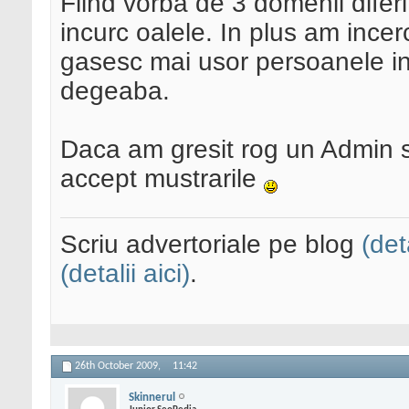
Fiind vorba de 3 domenii difer
incurc oalele. In plus am incer
gasesc mai usor persoanele int
degeaba.
Daca am gresit rog un Admin sa 
accept mustrarile
Scriu advertoriale pe blog
(det
(detalii aici)
.
26th October 2009,
11:42
Skinnerul