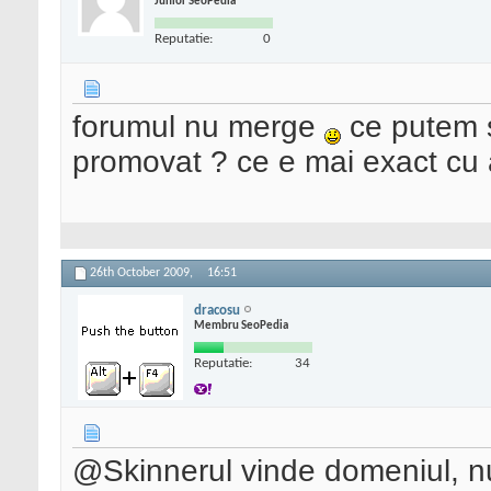
Junior SeoPedia
Reputatie:
0
forumul nu merge
ce putem st
promovat ? ce e mai exact cu 
26th October 2009,
16:51
dracosu
Membru SeoPedia
Reputatie:
34
@Skinnerul vinde domeniul, n