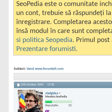
SeoPedia este o comunitate inc
un cont, trebuie să răspundeți la
înregistrare. Completarea acesto
însă modul în care sunt completa
si politica Seopedia
. Primul post 
Prezentare forumisti
.
Subiect:
Vand www.forumisti.com
25th October 2009,
17:36
vladgidea
Membru SeoPedia
Reputatie:
32