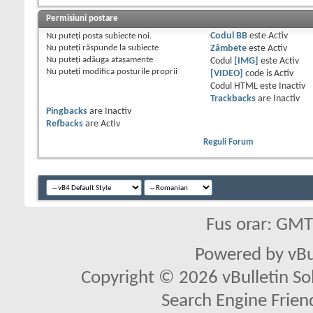
Permisiuni postare
Nu puteţi
posta subiecte noi.
Codul BB
este
Activ
Nu puteţi
răspunde la subiecte
Zâmbete
este
Activ
Nu puteţi
adăuga ataşamente
Codul
[IMG]
este
Activ
Nu puteţi
modifica posturile proprii
[VIDEO]
code is
Activ
Codul HTML este
Inactiv
Trackbacks
are
Inactiv
Pingbacks
are
Inactiv
Refbacks
are
Activ
Reguli Forum
Fus orar: GM
Powered by vBu
Copyright © 2026 vBulletin Solu
Search Engine Frien