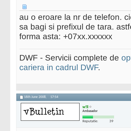
au o eroare la nr de telefon. ci
sa bagi si prefixul de tara. ast
forma asta: +07xx.xxxxxx
DWF - Servicii complete de
op
cariera in cadrul DWF
.
16th June 2008,
17:54
w!ll
Ambasador
Reputatie:
39