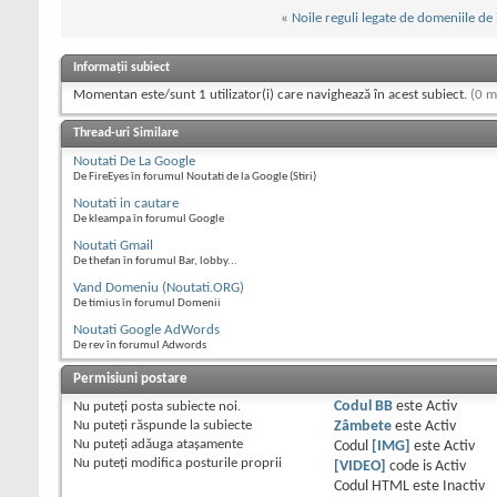
«
Noile reguli legate de domeniile de 
Informații subiect
Momentan este/sunt 1 utilizator(i) care navighează în acest subiect.
(0 m
Thread-uri Similare
Noutati De La Google
De FireEyes în forumul Noutati de la Google (Stiri)
Noutati in cautare
De kleampa în forumul Google
Noutati Gmail
De thefan în forumul Bar, lobby...
Vand Domeniu (Noutati.ORG)
De timius în forumul Domenii
Noutati Google AdWords
De rev în forumul Adwords
Permisiuni postare
Nu puteţi
posta subiecte noi.
Codul BB
este
Activ
Nu puteţi
răspunde la subiecte
Zâmbete
este
Activ
Nu puteţi
adăuga ataşamente
Codul
[IMG]
este
Activ
Nu puteţi
modifica posturile proprii
[VIDEO]
code is
Activ
Codul HTML este
Inactiv