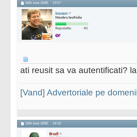
16th June 2008,
13:57
inscaun
Membru SeoPedia
Reputatie:
40
ati reusit sa va autentificati?
[Vand] Advertoriale pe domenii
16th June 2008,
14:10
Bruzli