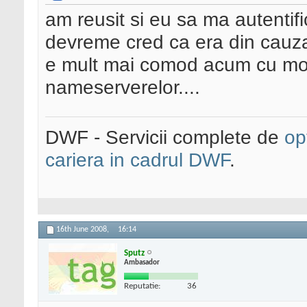
am reusit si eu sa ma autentif
devreme cred ca era din cauza
e mult mai comod acum cu mod
nameserverelor....
DWF - Servicii complete de
op
cariera in cadrul DWF
.
16th June 2008,
16:14
Sputz
Ambasador
Reputatie:
36