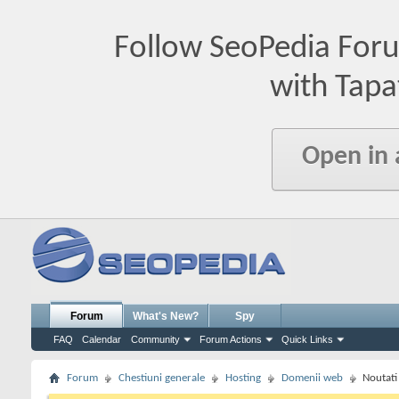
Follow SeoPedia For
with Tapa
Open in
Forum
What's New?
Spy
FAQ
Calendar
Community
Forum Actions
Quick Links
Forum
Chestiuni generale
Hosting
Domenii web
Noutat