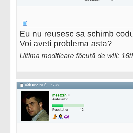
Eu nu reusesc sa schimb codul 
Voi aveti problema asta?
Ultima modificare făcută de w!ll; 16
16th June 2008,
17:49
meetzah
Ambasador
Reputatie:
42