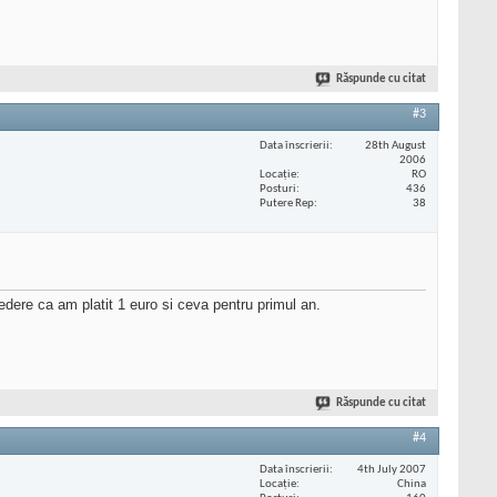
Răspunde cu citat
#3
Data înscrierii
28th August
2006
Locaţie
RO
Posturi
436
Putere Rep
38
dere ca am platit 1 euro si ceva pentru primul an.
Răspunde cu citat
#4
Data înscrierii
4th July 2007
Locaţie
China