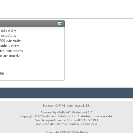
B
este
Activ
e
este
Activ
MG]
este
Activ
code is
Activ
TML este
Inactiv
ks
are
Inactiv
rum
Fus orar: GMT +3. Acum este
15:29
.
Powered by vBulletin™ Versiunea 4.2.0
Copyright © 2026 vBulletin Solutions, Inc. Toate drepturile rezervate.
Search Engine Friendly URLs by
vBSEO
3.5.1 PL1
Traducere vBulletin™ in Romana:
Teascu Dorin
Copyright 2002-2015
SeoPedia