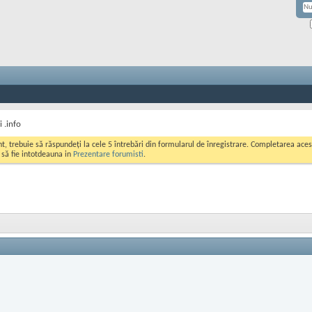
 .info
ont, trebuie să răspundeți la cele 5 întrebări din formularul de înregistrare. Completarea a
i să fie intotdeauna in
Prezentare forumisti
.