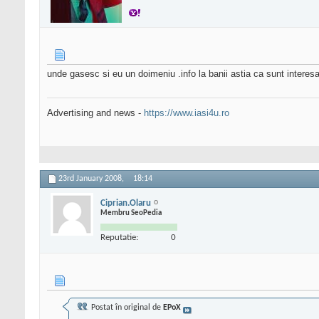
unde gasesc si eu un doimeniu .info la banii astia ca sunt interesa
Advertising and news -
https://www.iasi4u.ro
23rd January 2008,
18:14
Ciprian.Olaru
Membru SeoPedia
Reputatie:
0
Postat în original de
EPoX