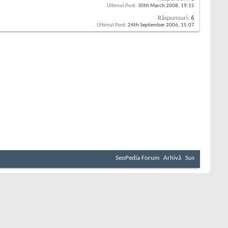
Ultimul Post:
30th March 2008,
19:15
Răspunsuri:
6
Ultimul Post:
24th September 2006,
15:07
SeoPedia Forum
Arhivă
Sus