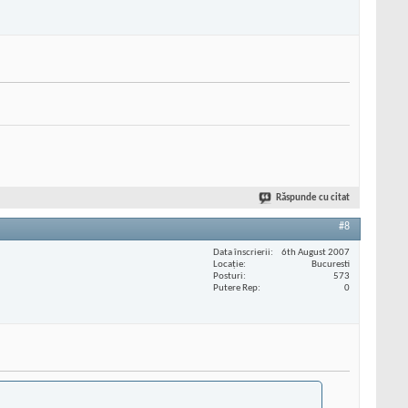
Răspunde cu citat
#8
Data înscrierii
6th August 2007
Locaţie
Bucuresti
Posturi
573
Putere Rep
0