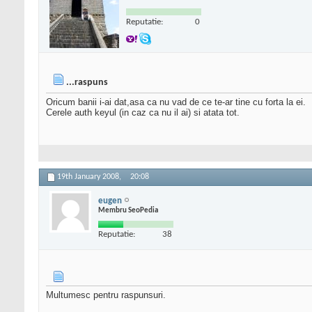
Reputatie:
0
...raspuns
Oricum banii i-ai dat,asa ca nu vad de ce te-ar tine cu forta la ei.
Cerele auth keyul (in caz ca nu il ai) si atata tot.
19th January 2008,
20:08
eugen
Membru SeoPedia
Reputatie:
38
Multumesc pentru raspunsuri.