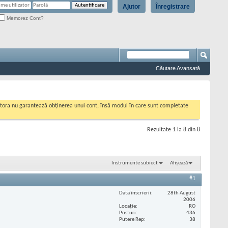
Ajutor
Înregistrare
Memorez Cont?
Căutare Avansată
cestora nu garantează obținerea unui cont, însă modul în care sunt completate
Rezultate 1 la 8 din 8
Instrumente subiect
Afișează
#1
Data înscrierii
28th August
2006
Locaţie
RO
Posturi
436
Putere Rep
38