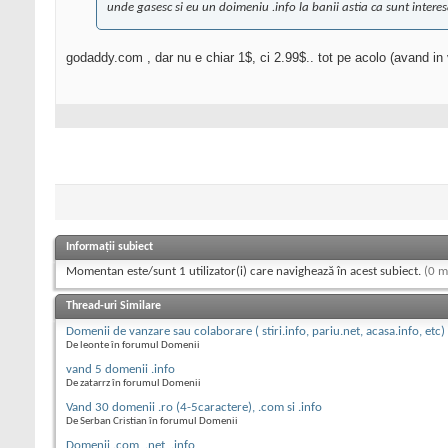
unde gasesc si eu un doimeniu .info la banii astia ca sunt interes
godaddy.com , dar nu e chiar 1$, ci 2.99$.. tot pe acolo (avand in ve
Informații subiect
Momentan este/sunt 1 utilizator(i) care navighează în acest subiect.
(0 m
Thread-uri Similare
Domenii de vanzare sau colaborare ( stiri.info, pariu.net, acasa.info, etc)
De leonte în forumul Domenii
vand 5 domenii .info
De zatarrz în forumul Domenii
Vand 30 domenii .ro (4-5caractere), .com si .info
De Serban Cristian în forumul Domenii
Domenii .com, .net, .info