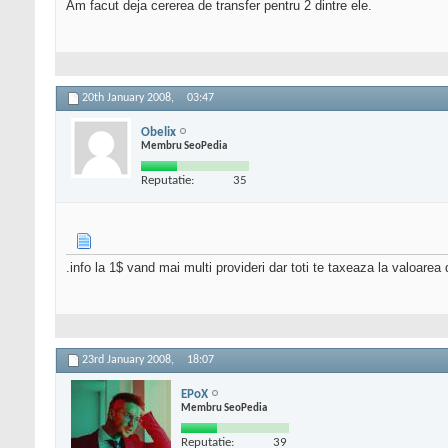
Am facut deja cererea de transfer pentru 2 dintre ele.
20th January 2008,
03:47
Obelix
Membru SeoPedia
Reputatie:
35
.info la 1$ vand mai multi provideri dar toti te taxeaza la valoarea
23rd January 2008,
18:07
EPoX
Membru SeoPedia
Reputatie:
39