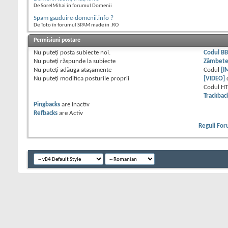
De SorelMihai în forumul Domenii
Spam gazduire-domenii.info ?
De Toto în forumul SPAM made in .RO
Permisiuni postare
Nu puteţi
posta subiecte noi.
Codul B
Nu puteţi
răspunde la subiecte
Zâmbet
Nu puteţi
adăuga ataşamente
Codul
[I
Nu puteţi
modifica posturile proprii
[VIDEO]
Codul H
Trackbac
Pingbacks
are
Inactiv
Refbacks
are
Activ
Reguli Fo