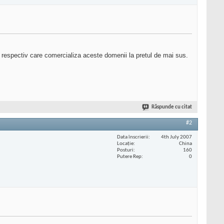
l respectiv care comercializa aceste domenii la pretul de mai sus.
Răspunde cu citat
#2
Data înscrierii
4th July 2007
Locaţie
China
Posturi
160
Putere Rep
0