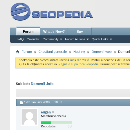
Forum
What's New?
Spy
FAQ
Calendar
Community
Forum Actions
Quick Links
Forum
Chestiuni generale
Hosting
Domenii web
Domenii
SeoPedia este o comunitate inchisă
incă din 2008
. Pentru a beneficia de un c
ajută la obținerea acestuia.
Regulile si politica Seopedia
. Primul post ar trebu
Subiect:
Domenii .info
19th January 2008,
18:33
eugen
Membru SeoPedia
Reputatie:
38