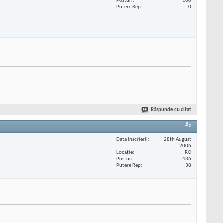
Posturi
160
Putere Rep
0
Răspunde cu citat
#5
Data înscrierii
28th August
2006
Locaţie
RO
Posturi
436
Putere Rep
38