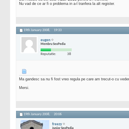
Nu vad de ce ar fi o problema in a-l tranfera la alt register.
19th January 2008,
19:33
eugen
Membru SeoPedia
Reputatie:
38
Ma gandesc sa nu fi fost vreo regula pe care am trecut-o cu veder
Mersi.
19th January 2008,
20:06
freezy
Junior SeoPedia