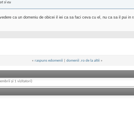
at si eu
dere ca un domeniu de obicei il iei ca sa faci ceva cu el, nu ca sa il pui in raft
«
raspuns edomenii
|
domenii .ro de la altii
»
embrii și 1 vizitatori)