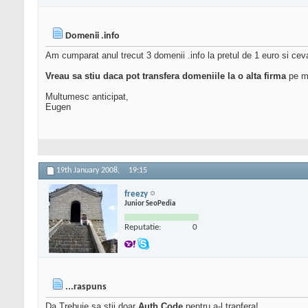
Domenii .info
Am cumparat anul trecut 3 domenii .info la pretul de 1 euro si cev
Vreau sa stiu daca pot transfera domeniile la o alta firma
pe mo
Multumesc anticipat,
Eugen
19th January 2008,
19:15
freezy
Junior SeoPedia
Reputatie:
0
...raspuns
Da.Trebuie sa stii doar
Auth Code
pentru a-l tranfera!