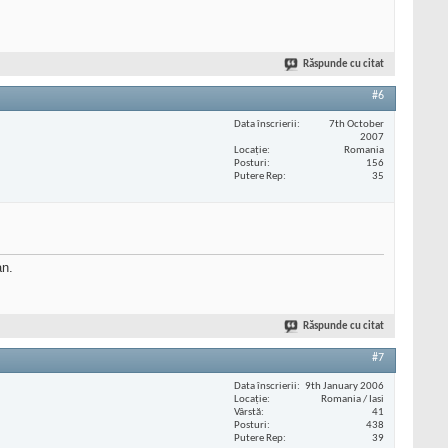
Răspunde cu citat
#6
Data înscrierii
7th October
2007
Locaţie
Romania
Posturi
156
Putere Rep
35
an.
Răspunde cu citat
#7
Data înscrierii
9th January 2006
Locaţie
Romania / Iasi
Vârstă
41
Posturi
438
Putere Rep
39