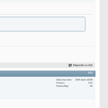
Răspunde cu citat
#34
Data înscrierii
30th April 2008
Posturi
524
Putere Rep
40