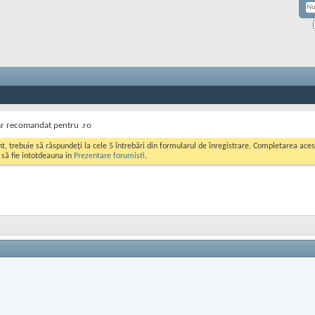
ar recomandat pentru .ro
ont, trebuie să răspundeți la cele 5 întrebări din formularul de înregistrare. Completarea a
i să fie intotdeauna in
Prezentare forumisti
.