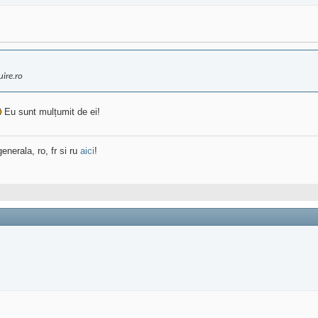
uire.ro
Eu sunt mulțumit de ei!
enerala, ro, fr si ru
aici
!