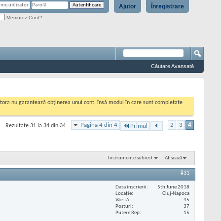
Ajutor
Înregistrare
Memorez Cont?
Căutare Avansată
cestora nu garantează obținerea unui cont, însă modul în care sunt completate
Pagina 4 din 4
...
2
3
4
Rezultate 31 la 34 din 34
Primul
Instrumente subiect
Afișează
#31
Data înscrierii
5th June 2018
Locaţie
Cluj-Napoca
Vârstă
45
Posturi
37
Putere Rep
15