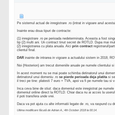
Pe sistemul actual de inregistrare .ro (intrat in vigoare anul acesta
Inainte erau doua tipuri de contracte:
(1) inregistrare .ro pe perioada nedeterminata. Aceasta a fost singu
tip (2) multi ani. Un contract tinut secret de ROTLD. Dupa mai multi
(2) inregistrarea cu plata anuala. Aici
prin contract
registrarul/pa
clientul final.
DAR
inainte de intrarea in vigoare a actualului sistem in 2018, RO
Noi (Hosterion) am trecut domeniile anuale pe numele clientului si 
In acest moment nu se mai poate schimba detinatorul unui domeniu 
detinatorul unui domeniu .ro
se pierde perioada deja platita
si se
il treci pe tine: platesti 7 euro + TVA, apoi va fi pe numele tau si va
Inca ceva bine de stiut: daca domeniul este inregistrat pe numele ta
domeniul online direct la ROTLD. Chiar daca nu ai acces la useru
il poti transfera unde vrei.
Daca va pot ajuta cu alte informatii legate de .ro, va raspund cu d
Ultima modificare făcută de Adrian A.; 4th October 2018 la
00:14
.