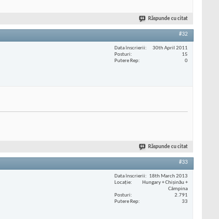
Răspunde cu citat
#32
Data înscrierii
30th April 2011
Posturi
15
Putere Rep
0
Răspunde cu citat
#33
Data înscrierii
18th March 2013
Locaţie
Hungary + Chișinău +
Câmpina
Posturi
2.791
Putere Rep
33