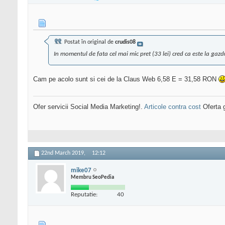
Postat în original de
crudis08
In momentul de fata cel mai mic pret (33 lei) cred ca este la gazd
Cam pe acolo sunt si cei de la Claus Web 6,58 E = 31,58 RON
Ofer servicii Social Media Marketing!.
Articole contra cost
Oferta g
22nd March 2019,
12:12
mike07
Membru SeoPedia
Reputatie:
40