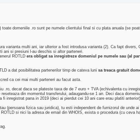
) toate domeniile .ro sunt pe numele clientului final si cu plata anuala (se poat
ra varianta multi ani, iar ulterior a fost introdusa varianta (2). Ca fapt diver
 ani si presiuni l-au deschis si altor parteneri.
rtenerul ROTLD
era obligat sa inregistreze domeniul pe numele sau (al par
TLD a dat posibilitatea partenerilor timp de cateva luni
sa treaca gratuit dom
cred ca cei mai multi parteneri au facut asta.
.ro, decat daca se plateste taxa de de 7 euro + TVA (echivalenta cu inregist
 reseteaza din momentul transferului, adaugandu-se 1 an. Deci daca domeniult
 fi inregistrat pana in 2019 (deci ai pierdut cei 10 ani care erau platiti anterior)
u (persoana fizica sau juridica), tu esti independent de furnizorul de unde ai c
l ROTLD si nici la adresa de email din WHOIS, exista o procedura (cu ceva ha
rag.