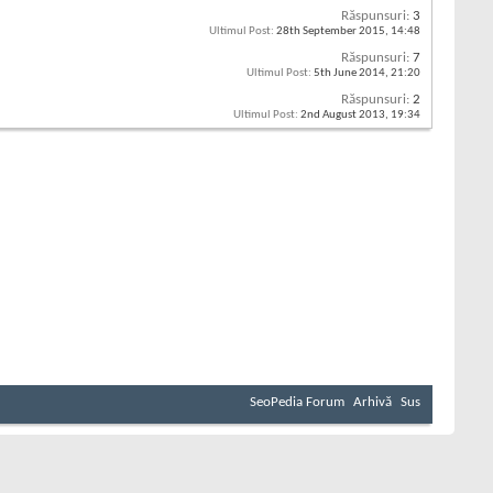
Răspunsuri:
3
Ultimul Post:
28th September 2015,
14:48
Răspunsuri:
7
Ultimul Post:
5th June 2014,
21:20
Răspunsuri:
2
Ultimul Post:
2nd August 2013,
19:34
SeoPedia Forum
Arhivă
Sus