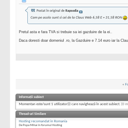
Postat în original de
Rapsodia
Cam pe acolo sunt si cei de la Claus Web 6,58 E = 31,58 RON
Pretul asta e fara TVA si trebuie sa iei gazduire de la ei..
Daca doresti doar domeniul .ro, la Gazduire e 7.14 euro iar la Claus
«
F
Informații subiect
Momentan este/sunt 1 utilizator(i) care navighează în acest subiect.
(0 m
Thread-uri Similare
Hosting recomandat in Romania
De Popa Mihai în forumul Hosting