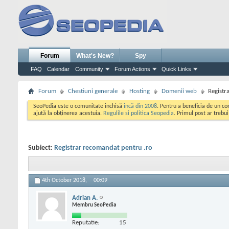
Forum
What's New?
Spy
FAQ
Calendar
Community
Forum Actions
Quick Links
Forum
Chestiuni generale
Hosting
Domenii web
Registr
SeoPedia este o comunitate inchisă
incă din 2008
. Pentru a beneficia de un c
ajută la obținerea acestuia.
Regulile si politica Seopedia
. Primul post ar trebu
Subiect:
Registrar recomandat pentru .ro
4th October 2018,
00:09
Adrian A.
Membru SeoPedia
Reputatie:
15