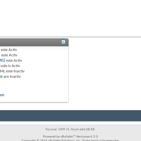
B
este
Activ
e
este
Activ
MG]
este
Activ
code is
Activ
TML este
Inactiv
ks
are
Inactiv
rum
Fus orar: GMT +3. Acum este
16:53
.
Powered by vBulletin™ Versiunea 4.2.0
Copyright © 2026 vBulletin Solutions, Inc. Toate drepturile rezervate.