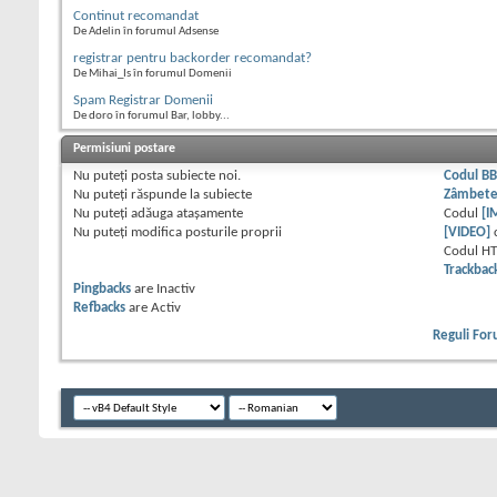
Continut recomandat
De Adelin în forumul Adsense
registrar pentru backorder recomandat?
De Mihai_Is în forumul Domenii
Spam Registrar Domenii
De doro în forumul Bar, lobby...
Permisiuni postare
Nu puteţi
posta subiecte noi.
Codul B
Nu puteţi
răspunde la subiecte
Zâmbet
Nu puteţi
adăuga ataşamente
Codul
[I
Nu puteţi
modifica posturile proprii
[VIDEO]
Codul H
Trackbac
Pingbacks
are
Inactiv
Refbacks
are
Activ
Reguli Fo