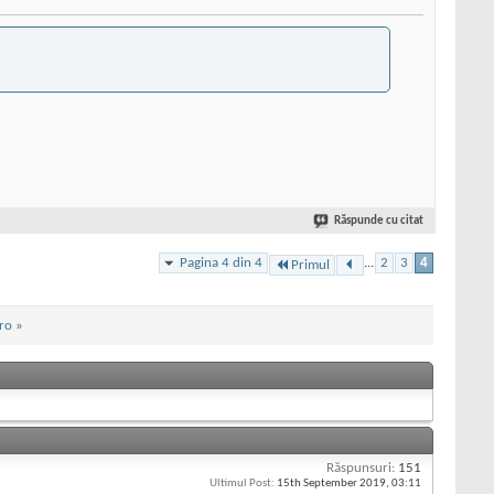
Răspunde cu citat
Pagina 4 din 4
...
2
3
4
Primul
ro
»
Răspunsuri:
151
Ultimul Post:
15th September 2019,
03:11