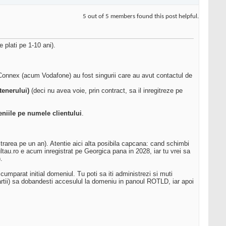
5 out of 5 members found this post helpful.
e plati pe 1-10 ani).
s, Connex (acum Vodafone) au fost singurii care au avut contactul de
tenerului)
(deci nu avea voie, prin contract, sa il inregitreze pe
eniile pe numele clientului
.
rarea pe un an). Atentie aici alta posibila capcana: cand schimbi
au.ro e acum inregistrat pe Georgica pana in 2028, iar tu vrei sa
.
umparat initial domeniul. Tu poti sa iti administrezi si muti
rtii) sa dobandesti accesulul la domeniu in panoul ROTLD, iar apoi