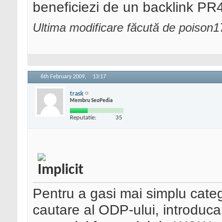
beneficiezi de un backlink PR
Ultima modificare făcută de poison1
6th February 2009,
13:17
trask
Membru SeoPedia
Reputatie:
35
Pentru a gasi mai simplu catego
cautare al ODP-ului, introduca