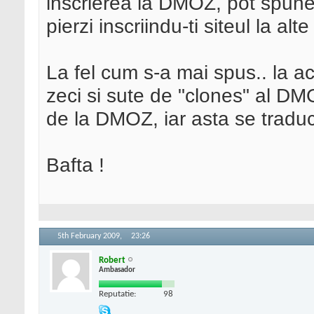
inscrierea la DMOZ, pot spune 
pierzi inscriindu-ti siteul la alt
La fel cum s-a mai spus.. la ac
zeci si sute de "clones" al DMO
de la DMOZ, iar asta se tradu
Bafta !
5th February 2009,
23:26
Robert
Ambasador
Reputatie:
98