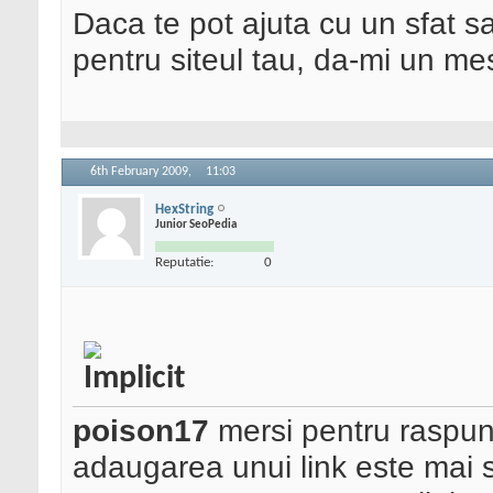
Daca te pot ajuta cu un sfat s
pentru siteul tau, da-mi un me
6th February 2009,
11:03
HexString
Junior SeoPedia
Reputatie:
0
poison17
mersi pentru raspuns
adaugarea unui link este mai s