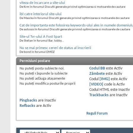
viteza de incarcare a site-ului
De Krm în forumul Discutii generale privind optimizarea si motoarele de cautare
ibl catre interiorul site-ului
De Mascka în forumul Discutii generale privind optimizarea si motoarele de cautare
Cat de importanta este folosirea keywords-ului ales in numele domeniulu
De autosos în forumul Discutii generale privind optimizarea si motoarele de cautare
Site-ul Tvr-ului A Fost Spart
De Stelian în forumul Bar, lobby...
Nu se mai primesc cereri de status al inscrierii
De bond în forumul DMOZ
Permisiuni postare
Nu puteţi
posta subiecte noi.
Codul BB
este
Activ
Nu puteţi
răspunde la subiecte
Zâmbete
este
Activ
Nu puteţi
adăuga ataşamente
Codul
[IMG]
este
Activ
Nu puteţi
modifica posturile proprii
[VIDEO]
code is
Activ
Codul HTML este
Inactiv
Trackbacks
are
Inactiv
Pingbacks
are
Inactiv
Refbacks
are
Activ
Reguli Forum