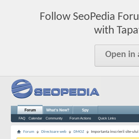
Follow SeoPedia For
with Tapa
Open in
Forum
What's New?
Spy
FAQ
Calendar
Community
Forum Actions
Quick Links
Forum
Directoare web
DMOZ
Importanta inscrierii site-ul