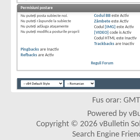
Permisiuni postare
Nu puteţi
posta subiecte noi.
Codul BB
este
Activ
Nu puteţi
răspunde la subiecte
Zâmbete
este
Activ
Nu puteţi
adăuga ataşamente
Codul
[IMG]
este
Activ
Nu puteţi
modifica posturile proprii
[VIDEO]
code is
Activ
Codul HTML este
Inactiv
Trackbacks
are
Inactiv
Pingbacks
are
Inactiv
Refbacks
are
Activ
Reguli Forum
Fus orar: GM
Powered by vBu
Copyright © 2026 vBulletin Solu
Search Engine Frien