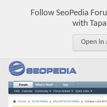
Follow SeoPedia For
with Tapa
Open in
Forum
What's New?
Spy
FAQ
Calendar
Community
Forum Actions
Quick Links
Forum
Social Media
Discutii Social Media
Cumpar cont de 