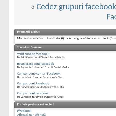
«
Cedez grupuri faceboo
Fa
Informații subiect
Momentan este/sunt 1 utilizator(i) care navighează în acest subiect.
(0 m
Thread-uri Similare
Vand cont de facebook
De Adiiii în forumul Discutii Social Media
Recuperare cont FaceBook
De Rapsodia în forumul Discutii Social Media
Cumpar cont/conturi Facebook
De Daniela în forumul Servicii web / Jobs
Cumpar cont Facebook
De floryyn în forumul Servicii web / Jobs
Cumpar cont facebook
De LuKian în forumul Servicii web / Jobs
Etichete pentru acest subiect
#facebook
Afișează nor etichetă