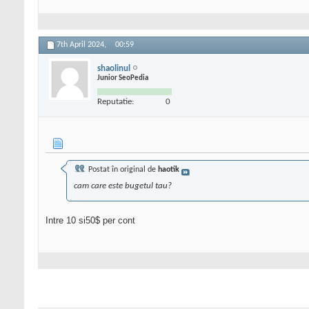
7th April 2024,
00:59
shaolinul
Junior SeoPedia
Reputatie:
0
Postat în original de
haotik
cam care este bugetul tau?
Intre 10 si50$ per cont