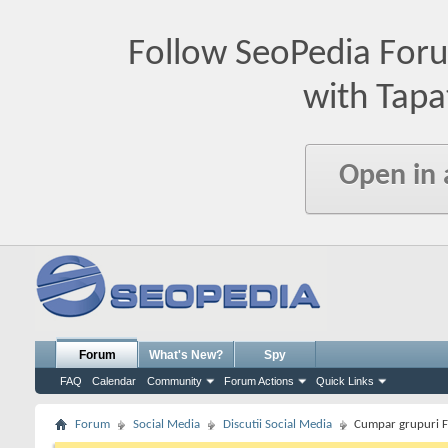
Follow SeoPedia For
with Tapa
Open in
Forum
What's New?
Spy
FAQ
Calendar
Community
Forum Actions
Quick Links
Forum
Social Media
Discutii Social Media
Cumpar grupuri 