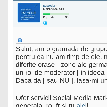
Rapsodia
Membru SeoPedia
Reputatie:
33
Salut, am o gramada de grupur
pentru ca nu am timp de ele, m
diferite orase - zone ale germa
un rol de moderator [ in ideea 
Daca da [ sau NU ], lasa-mi u
Ofer servicii Social Media Mar
generala, ro, fr si ru
aici
!