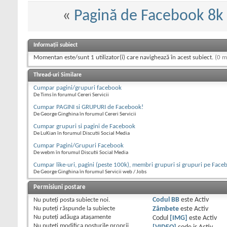
«
Pagină de Facebook 8k l
Informații subiect
Momentan este/sunt 1 utilizator(i) care navighează în acest subiect.
(0 m
Thread-uri Similare
Cumpar pagini/grupuri facebook
De Tims în forumul Cereri Servicii
Cumpar PAGINI si GRUPURI de Facebook!
De George Ginghina în forumul Cereri Servicii
Cumpar grupuri si pagini de Facebook
De LuKian în forumul Discutii Social Media
Cumpar Pagini/Grupuri Facebook
De webm în forumul Discutii Social Media
Cumpar like-uri, pagini (peste 100k), membri grupuri si grupuri pe Face
De George Ginghina în forumul Servicii web / Jobs
Permisiuni postare
Nu puteţi
posta subiecte noi.
Codul BB
este
Activ
Nu puteţi
răspunde la subiecte
Zâmbete
este
Activ
Nu puteţi
adăuga ataşamente
Codul
[IMG]
este
Activ
Nu puteţi
modifica posturile proprii