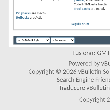
[VIDEO]
code is
Activ
Codul HTML este
Inactiv
Trackbacks
are
Inactiv
Pingbacks
are
Inactiv
Refbacks
are
Activ
Reguli Forum
Fus orar: GM
Powered by vBu
Copyright © 2026 vBulletin Solu
Search Engine Frien
Traducere vBullet
Copyright 