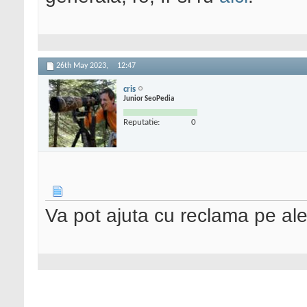
26th May 2023,
12:47
cris
Junior SeoPedia
Reputatie:
0
Va pot ajuta cu reclama pe al