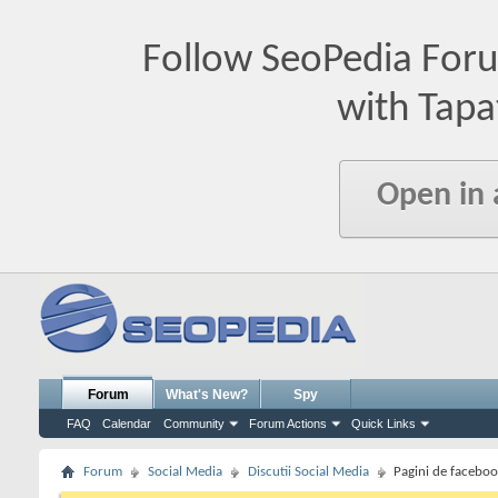
Follow SeoPedia For
with Tapa
Open in
Forum
What's New?
Spy
FAQ
Calendar
Community
Forum Actions
Quick Links
Forum
Social Media
Discutii Social Media
Pagini de faceboo