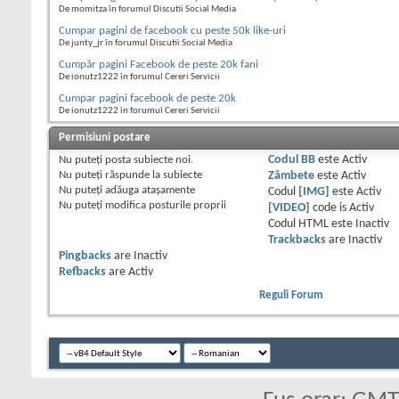
De momitza în forumul Discutii Social Media
Cumpar pagini de facebook cu peste 50k like-uri
De junty_jr în forumul Discutii Social Media
Cumpăr pagini Facebook de peste 20k fani
De ionutz1222 în forumul Cereri Servicii
Cumpar pagini facebook de peste 20k
De ionutz1222 în forumul Cereri Servicii
Permisiuni postare
Nu puteţi
posta subiecte noi.
Codul BB
este
Activ
Nu puteţi
răspunde la subiecte
Zâmbete
este
Activ
Nu puteţi
adăuga ataşamente
Codul
[IMG]
este
Activ
Nu puteţi
modifica posturile proprii
[VIDEO]
code is
Activ
Codul HTML este
Inactiv
Trackbacks
are
Inactiv
Pingbacks
are
Inactiv
Refbacks
are
Activ
Reguli Forum