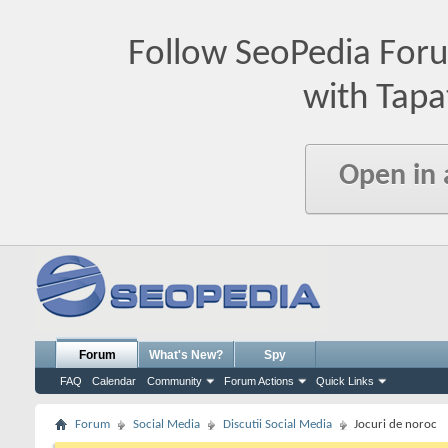
Follow SeoPedia For
with Tapa
Open in
Forum
What's New?
Spy
FAQ
Calendar
Community
Forum Actions
Quick Links
Forum
Social Media
Discutii Social Media
Jocuri de noroc