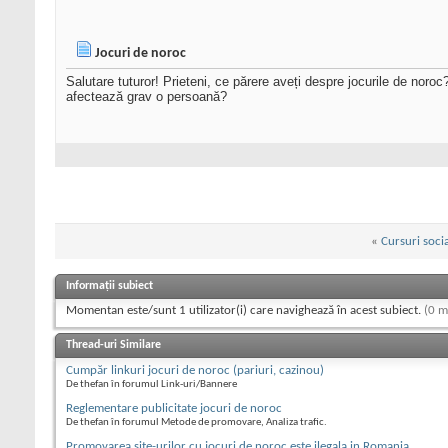
Jocuri de noroc
Salutare tuturor! Prieteni, ce părere aveți despre jocurile de noro
afectează grav o persoană?
«
Cursuri soci
Informații subiect
Momentan este/sunt 1 utilizator(i) care navighează în acest subiect.
(0 m
Thread-uri Similare
Cumpăr linkuri jocuri de noroc (pariuri, cazinou)
De thefan în forumul Link-uri/Bannere
Reglementare publicitate jocuri de noroc
De thefan în forumul Metode de promovare, Analiza trafic.
Promovarea site-urilor cu jocuri de noroc este ilegala in Romania