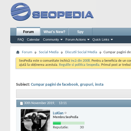
Forum
What's New?
Spy
FAQ
Calendar
Community
Forum Actions
Quick Links
Forum
Social Media
Discutii Social Media
Cumpar pagini de 
SeoPedia este o comunitate inchisă
incă din 2008
. Pentru a beneficia de un c
ajută la obținerea acestuia.
Regulile si politica Seopedia
. Primul post ar trebu
Subiect:
Cumpar pagini de facebook, grupuri, insta
30th November 2019,
13:11
LuKian
Membru SeoPedia
Reputatie:
30