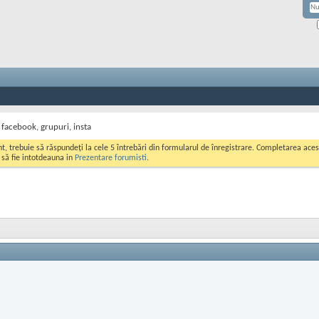
facebook, grupuri, insta
ont, trebuie să răspundeți la cele 5 întrebări din formularul de înregistrare. Completarea a
i să fie intotdeauna in
Prezentare forumisti
.