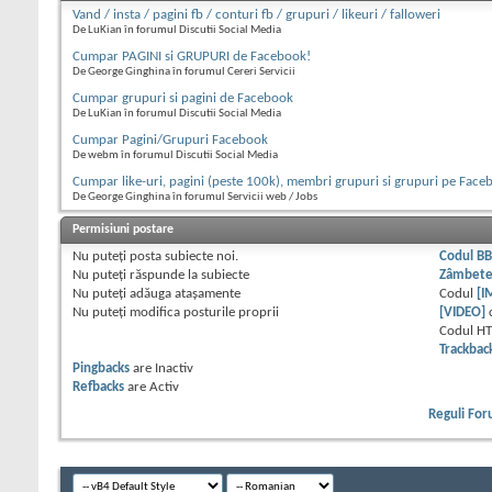
Vand / insta / pagini fb / conturi fb / grupuri / likeuri / falloweri
De LuKian în forumul Discutii Social Media
Cumpar PAGINI si GRUPURI de Facebook!
De George Ginghina în forumul Cereri Servicii
Cumpar grupuri si pagini de Facebook
De LuKian în forumul Discutii Social Media
Cumpar Pagini/Grupuri Facebook
De webm în forumul Discutii Social Media
Cumpar like-uri, pagini (peste 100k), membri grupuri si grupuri pe Face
De George Ginghina în forumul Servicii web / Jobs
Permisiuni postare
Nu puteţi
posta subiecte noi.
Codul B
Nu puteţi
răspunde la subiecte
Zâmbet
Nu puteţi
adăuga ataşamente
Codul
[I
Nu puteţi
modifica posturile proprii
[VIDEO]
Codul H
Trackbac
Pingbacks
are
Inactiv
Refbacks
are
Activ
Reguli Fo