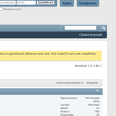
Ajutor
Înregistrare
Memorez Cont?
Căutare Avansată
cestora nu garantează obținerea unui cont, însă modul în care sunt completate
Rezultate 1 la 1 din 1
Instrumente subiect
Afișează
#1
Data înscrierii
7th October
2010
Locaţie
Petrosani
Vârstă
41
Posturi
782
Putere Rep
30