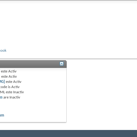
book
B
este
Activ
e
este
Activ
MG]
este
Activ
code is
Activ
TML este
Inactiv
ks
are
Inactiv
rum