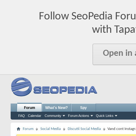
Follow SeoPedia For
with Tapa
Open in
Forum
What's New?
Spy
FAQ
Calendar
Community
Forum Actions
Quick Links
Forum
Social Media
Discutii Social Media
Vand cont Instag