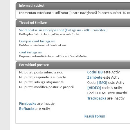
Informații subiect
Momentan este/sunt 1 utilizator(i) care navighează în acest subiect.
(0 m
Thread-uri Similare
Vand postari in story/pe cont (Instagram - 40k urmaritori)
De Bogdan Calin în forumul Servicii web / Jobs
Cumpar cont Instagram
De Marcous în forumul Continut web
cont instagram
De proexpertmedia în forumul Discutii Social Media
Permisiuni postare
Nu puteţi
posta subiecte noi.
Codul BB
este
Activ
Nu puteţi
răspunde la subiecte
Zâmbete
este
Activ
Nu puteţi
adăuga ataşamente
Codul
[IMG]
este
Activ
Nu puteţi
modifica posturile proprii
[VIDEO]
code is
Activ
Codul HTML este
Inactiv
Trackbacks
are
Inactiv
Pingbacks
are
Inactiv
Refbacks
are
Activ
Reguli Forum