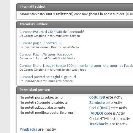
Informații subiect
Momentan este/sunt 1 utilizator(i) care navighează în acest subiect.
(0 m
Thread-uri Similare
Cumpar PAGINI si GRUPURI de Facebook!
De George Ginghina în forumul Cereri Servicii
Cumpar pagini / postari FB
De meatball în forumul Discutii Social Media
Cumpar Pagini/Grupuri Facebook
De webm în forumul Discutii Social Media
Cumpar like-uri, pagini (peste 100k), membri grupuri si grupuri pe Face
De George Ginghina în forumul Servicii web / Jobs
Cumpari postari pe pagini si grupuri
De Popa Mihai în forumul Cereri Servicii
Permisiuni postare
Nu puteţi
posta subiecte noi.
Codul BB
este
Activ
Nu puteţi
răspunde la subiecte
Zâmbete
este
Activ
Nu puteţi
adăuga ataşamente
Codul
[IMG]
este
Activ
Nu puteţi
modifica posturile proprii
[VIDEO]
code is
Activ
Codul HTML este
Inactiv
Trackbacks
are
Inactiv
Pingbacks
are
Inactiv