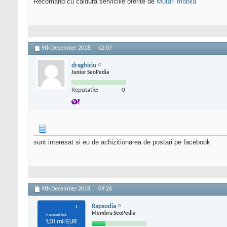
Recomand cu caldura serviciile oferite de
Mutari mobila
9th December 2018,
02:07
draghiciu
Junior SeoPedia
Reputatie:
0
sunt interesat si eu de achizitionarea de postari pe facebook
9th December 2018,
09:26
Rapsodia
Membru SeoPedia