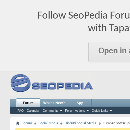
Follow SeoPedia For
with Tapa
Open in
Forum
What's New?
Spy
FAQ
Calendar
Community
Forum Actions
Quick Links
Forum
Social Media
Discutii Social Media
Cumpar postari pe