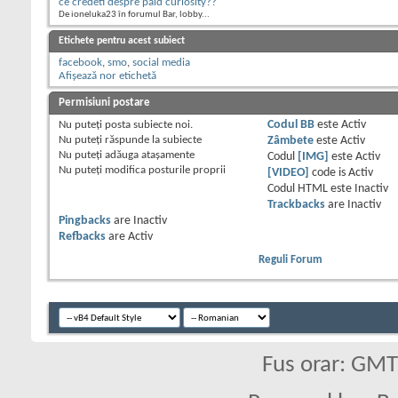
ce credeti despre paid curiosity??
De ioneluka23 în forumul Bar, lobby...
Etichete pentru acest subiect
facebook
,
smo
,
social media
Afișează nor etichetă
Permisiuni postare
Nu puteţi
posta subiecte noi.
Codul BB
este
Activ
Nu puteţi
răspunde la subiecte
Zâmbete
este
Activ
Nu puteţi
adăuga ataşamente
Codul
[IMG]
este
Activ
Nu puteţi
modifica posturile proprii
[VIDEO]
code is
Activ
Codul HTML este
Inactiv
Trackbacks
are
Inactiv
Pingbacks
are
Inactiv
Refbacks
are
Activ
Reguli Forum
Fus orar: GM