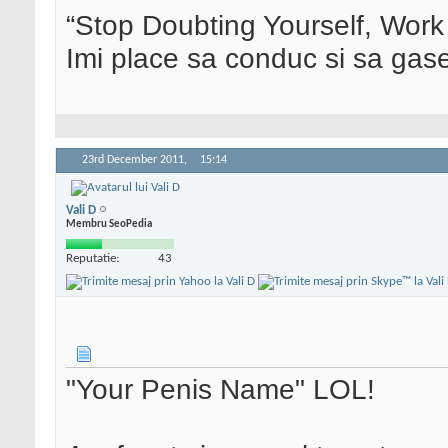
“Stop Doubting Yourself, Wor
Imi place sa conduc si sa ga
23rd December 2011,
15:14
Vali D
Membru SeoPedia
Reputatie:
43
"Your Penis Name" LOL!