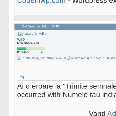
Codeinwp.com
- Wordpress ex
23rd December 2011,
20:18
Vali D
Membru SeoPedia
Reputatie:
43
Ai o eroare la "Trimite semnale
occurred with Numele tau india
Vand
Ad