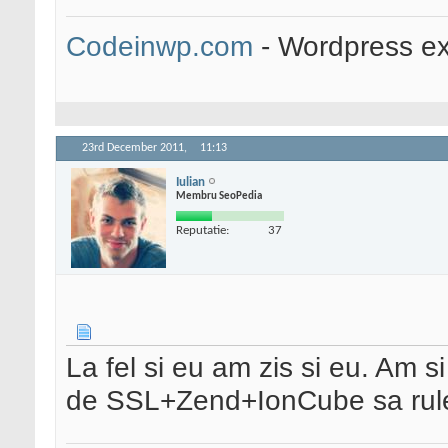
Codeinwp.com
- Wordpress ex
23rd December 2011,
11:13
Iulian
Membru SeoPedia
Reputatie:
37
La fel si eu am zis si eu. Am s
de SSL+Zend+IonCube sa rulez