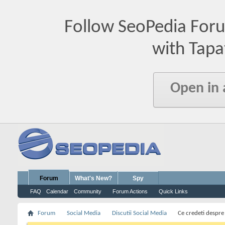
Follow SeoPedia For
with Tapa
Open in
Forum
What's New?
Spy
FAQ
Calendar
Community
Forum Actions
Quick Links
Forum
Social Media
Discutii Social Media
Ce credeti despre 