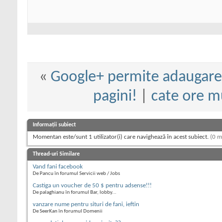
«
Google+ permite adaugarea
pagini!
|
cate ore mu
Informații subiect
Momentan este/sunt 1 utilizator(i) care navighează în acest subiect.
(0 m
Thread-uri Similare
Vand fani facebook
De Pancu în forumul Servicii web / Jobs
Castiga un voucher de 50 $ pentru adsense!!!
De palaghianu în forumul Bar, lobby...
vanzare nume pentru situri de fani, ieftin
De SeerKan în forumul Domenii