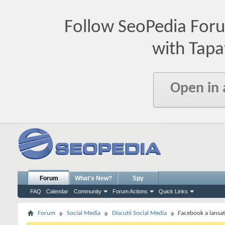
Follow SeoPedia For
with Tapa
Open in
Forum
What's New?
Spy
FAQ
Calendar
Community
Forum Actions
Quick Links
Forum
Social Media
Discutii Social Media
Facebook a lansa