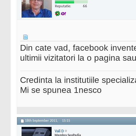
Reputatie:
66
Din cate vad, facebook inventea
ultimii vizitatori la o pagina sa
Credinta la institutiile special
Mi se spunea 1nesco
18th September 2011,
15:15
Vali D
Membru SeoPedia