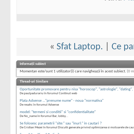
«
Sfat Laptop.
|
Ce pa
Informații subiect
Momentan este/sunt 1 utilizator(i) care navighează în acest subiect.
(0 m
Thread-uri Similare
Oportunitate promovare pentru nisa "horoscop", "astrologie", "dating",
De paulpadurariu în forumul Continut web
Plata Adsense ..."prenume nume" - noua "normativa"
De resahc în forumul Adsense
model: "termeni si conditii" si "confidentialitate"
De No_name în forumul Bar, lobby...
Se folosesc parametrii "site:" sau "inurl:" in cautari ?
De Cristian Mezei în forumul Discutii generale privind optimizarea si motoarele de cau