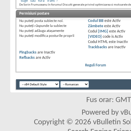
"suge" Sau "fura" Trafic ?
De Sorin Frumuseanu în forumul Discutii generale privind optimizarea si motoarele d
Permisiuni postare
Nu puteţi
posta subiecte noi.
Codul BB
este
Activ
Nu puteţi
răspunde la subiecte
Zâmbete
este
Activ
Nu puteţi
adăuga ataşamente
Codul
[IMG]
este
Activ
Nu puteţi
modifica posturile proprii
[VIDEO]
code is
Activ
Codul HTML este
Inactiv
Trackbacks
are
Inactiv
Pingbacks
are
Inactiv
Refbacks
are
Activ
Reguli Forum
Fus orar: GM
Powered by vBu
Copyright © 2026 vBulletin Solu