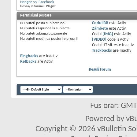
Neogen vs. Facebook
De vasy în forumul Plagiat
Permisiuni postare
Nu puteţi
posta subiecte noi.
Codul BB
este
Activ
Nu puteţi
răspunde la subiecte
Zâmbete
este
Activ
Nu puteţi
adăuga ataşamente
Codul
[IMG]
este
Activ
Nu puteţi
modifica posturile proprii
[VIDEO]
code is
Activ
Codul HTML este
Inactiv
Trackbacks
are
Inactiv
Pingbacks
are
Inactiv
Refbacks
are
Activ
Reguli Forum
Fus orar: GM
Powered by vBu
Copyright © 2026 vBulletin Solu