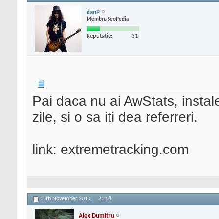
danP
Membru SeoPedia
Reputatie:
31
Pai daca nu ai AwStats, insta
zile, si o sa iti dea referreri.
link: extremetracking.com
15th November 2010,
21:58
Alex Dumitru