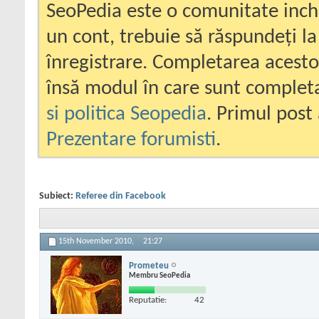
SeoPedia este o comunitate inc
un cont, trebuie să răspundeți la
înregistrare. Completarea acesto
însă modul în care sunt completa
si politica Seopedia
. Primul post 
Prezentare forumisti
.
Subiect:
Referee din Facebook
15th November 2010,
21:27
Prometeu
Membru SeoPedia
Reputatie:
42