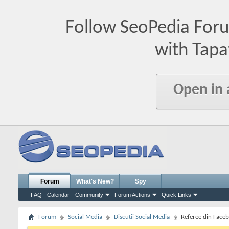
Follow SeoPedia For
with Tapa
Open in
Forum
What's New?
Spy
FAQ
Calendar
Community
Forum Actions
Quick Links
Forum
Social Media
Discutii Social Media
Referee din Face