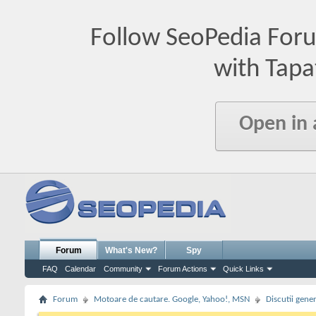
Follow SeoPedia For
with Tapa
Open in
Forum
What's New?
Spy
FAQ
Calendar
Community
Forum Actions
Quick Links
Forum
Motoare de cautare. Google, Yahoo!, MSN
Discutii gene