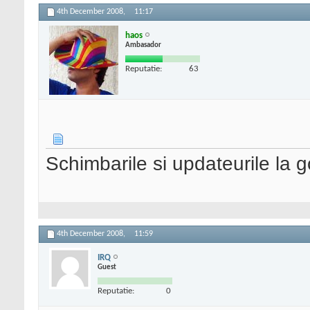
4th December 2008,
11:17
haos
Ambasador
Reputatie:
63
Schimbarile si updateurile la 
4th December 2008,
11:59
IRQ
Guest
Reputatie:
0