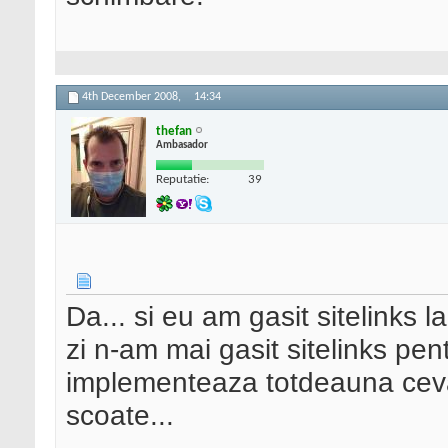
4th December 2008,
14:34
thefan
Ambasador
Reputatie:
39
Da... si eu am gasit sitelinks l
zi n-am mai gasit sitelinks pe
implementeaza totdeauna ceva 
scoate...