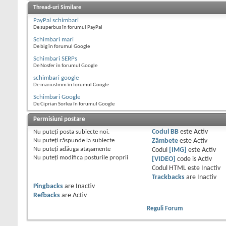
Thread-uri Similare
PayPal schimbari
De superbus în forumul PayPal
Schimbari mari
De big în forumul Google
Schimbari SERPs
De Nosfer în forumul Google
schimbari google
De mariuslmm în forumul Google
Schimbari Google
De Ciprian Sorlea în forumul Google
Permisiuni postare
Nu puteţi
posta subiecte noi.
Codul BB
este
Activ
Nu puteţi
răspunde la subiecte
Zâmbete
este
Activ
Nu puteţi
adăuga ataşamente
Codul
[IMG]
este
Activ
Nu puteţi
modifica posturile proprii
[VIDEO]
code is
Activ
Codul HTML este
Inactiv
Trackbacks
are
Inactiv
Pingbacks
are
Inactiv
Refbacks
are
Activ
Reguli Forum