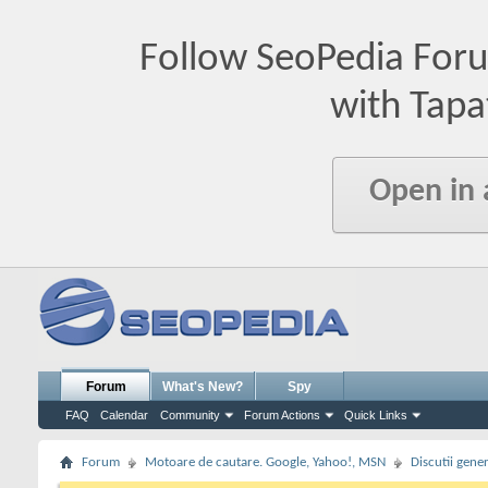
Follow SeoPedia For
with Tapa
Open in
Forum
What's New?
Spy
FAQ
Calendar
Community
Forum Actions
Quick Links
Forum
Motoare de cautare. Google, Yahoo!, MSN
Discutii gene