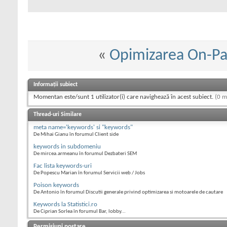
«
Opimizarea On-P
Informații subiect
Momentan este/sunt 1 utilizator(i) care navighează în acest subiect.
(0 m
Thread-uri Similare
meta name='keywords' si "keywords"
De Mihai Gianu în forumul Client side
keywords in subdomeniu
De mircea.armeanu în forumul Dezbateri SEM
Fac lista keywords-uri
De Popescu Marian în forumul Servicii web / Jobs
Poison keywords
De Antonio în forumul Discutii generale privind optimizarea si motoarele de cautare
Keywords la Statistici.ro
De Ciprian Sorlea în forumul Bar, lobby...
Permisiuni postare