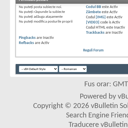
Nu puteţi
posta subiecte noi.
Codul BB
este
Activ
Nu puteţi
răspunde la subiecte
Zâmbete
este
Activ
Nu puteţi
adăuga ataşamente
Codul
[IMG]
este
Activ
Nu puteţi
modifica posturile proprii
[VIDEO]
code is
Activ
Codul HTML este
Inactiv
Trackbacks
are
Inactiv
Pingbacks
are
Inactiv
Refbacks
are
Activ
Reguli Forum
Fus orar: GM
Powered by vBu
Copyright © 2026 vBulletin Solu
Search Engine Frien
Traducere vBullet