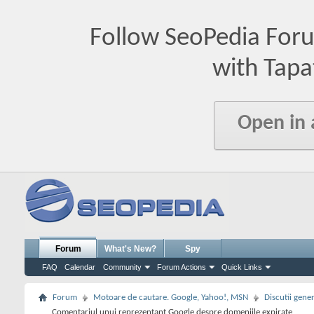
Follow SeoPedia For
with Tapa
Open in
Forum
What's New?
Spy
FAQ
Calendar
Community
Forum Actions
Quick Links
Forum
Motoare de cautare. Google, Yahoo!, MSN
Discutii gene
Comentariul unui reprezentant Google despre domeniile expirate