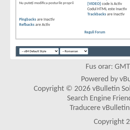
Nu puteţi
modifica posturile proprii
[VIDEO]
code is
Activ
Codul HTML este
Inactiv
Trackbacks
are
Inactiv
Pingbacks
are
Inactiv
Refbacks
are
Activ
Reguli Forum
Fus orar: GM
Powered by vBu
Copyright © 2026 vBulletin Solu
Search Engine Frien
Traducere vBullet
Copyright 