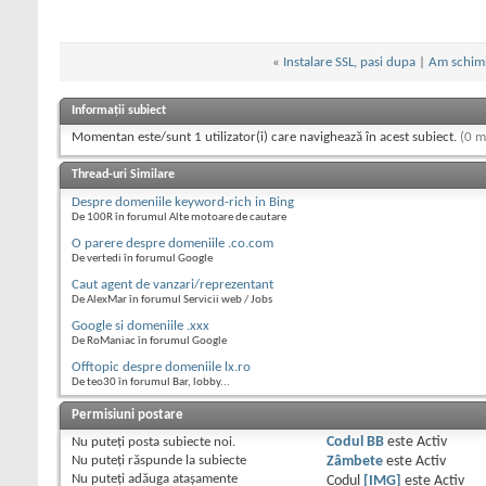
«
Instalare SSL, pasi dupa
|
Am schimba
Informații subiect
Momentan este/sunt 1 utilizator(i) care navighează în acest subiect.
(0 m
Thread-uri Similare
Despre domeniile keyword-rich in Bing
De 100R în forumul Alte motoare de cautare
O parere despre domeniile .co.com
De vertedi în forumul Google
Caut agent de vanzari/reprezentant
De AlexMar în forumul Servicii web / Jobs
Google si domeniile .xxx
De RoManiac în forumul Google
Offtopic despre domeniile lx.ro
De teo30 în forumul Bar, lobby...
Permisiuni postare
Nu puteţi
posta subiecte noi.
Codul BB
este
Activ
Nu puteţi
răspunde la subiecte
Zâmbete
este
Activ
Nu puteţi
adăuga ataşamente
Codul
[IMG]
este
Activ