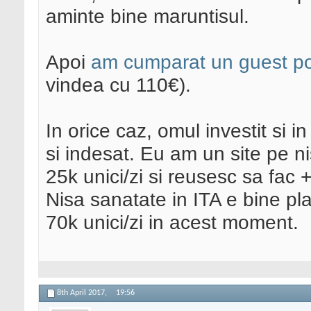
aminte bine maruntisul.
Apoi
am cumparat un guest pos
vindea cu 110€).
In orice caz, omul investit si in
si indesat. Eu am un site pe n
25k unici/zi si reusesc sa fa
Nisa sanatate in ITA e bine pl
70k unici/zi in acest moment.
8th April 2017,
19:56