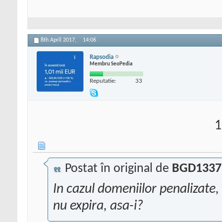
8th April 2017,
14:06
Rapsodia
Membru SeoPedia
Reputatie:
33
1
Postat în original de
BGD1337
In cazul domeniilor penalizate,
nu expira, asa-i?