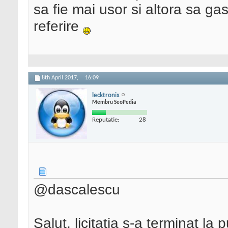
sa fie mai usor si altora sa gas
referire
8th April 2017,
16:09
lecktronix
Membru SeoPedia
Reputatie:
28
@dascalescu
Salut, licitatia s-a terminat l