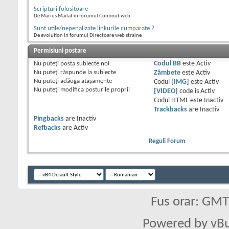
Scripturi folositoare
De Marius Mailat în forumul Continut web
Sunt utile/nepenalizate linkurile cumparate ?
De evolution în forumul Directoare web straine
Permisiuni postare
Nu puteţi
posta subiecte noi.
Codul BB
este
Activ
Nu puteţi
răspunde la subiecte
Zâmbete
este
Activ
Nu puteţi
adăuga ataşamente
Codul
[IMG]
este
Activ
Nu puteţi
modifica posturile proprii
[VIDEO]
code is
Activ
Codul HTML este
Inactiv
Trackbacks
are
Inactiv
Pingbacks
are
Inactiv
Refbacks
are
Activ
Reguli Forum
Fus orar: GM
Powered by vBu