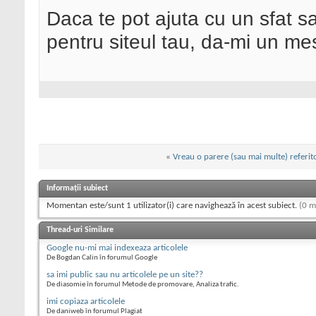
Daca te pot ajuta cu un sfat s
pentru siteul tau, da-mi un me
«
Vreau o parere (sau mai multe) referit
Informații subiect
Momentan este/sunt 1 utilizator(i) care navighează în acest subiect.
(0 m
Thread-uri Similare
Google nu-mi mai indexeaza articolele
De Bogdan Calin în forumul Google
sa imi public sau nu articolele pe un site??
De diasomie în forumul Metode de promovare, Analiza trafic.
imi copiaza articolele
De daniweb în forumul Plagiat