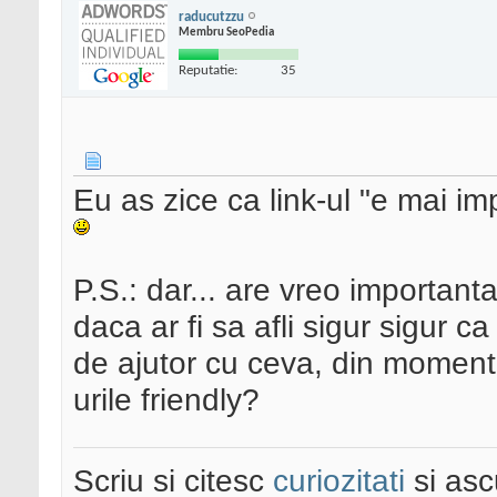
raducutzzu
Membru SeoPedia
Reputatie:
35
Eu as zice ca link-ul "e mai 
P.S.: dar... are vreo important
daca ar fi sa afli sigur sigur ca
de ajutor cu ceva, din moment c
urile friendly?
Scriu si citesc
curiozitati
si asc