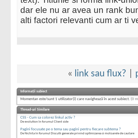
dar ele nu ar avea un rank bu
alti factori relevanti cum ar ti 
«
link sau flux?
|
Informații subiect
Momentan este/sunt 1 utilizator(i) care navighează în acest subiect.
(0 m
Thread-uri Similare
CSS - Cum sa colorez linkul activ ?
De evolution în forumul Client side
Pagini focusate pe o tema sau pagini pentru fiecare subtema ?
De Nichita în forumul Discutii generale privind optimizarea si motoarele de cautare