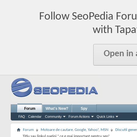
Follow SeoPedia For
with Tapa
Open in
Forum
What's New?
Spy
FAQ
Calendar
Community
Forum Actions
Quick Links
Forum
Motoare de cautare. Google, Yahoo!, MSN
Discutii gene
Titlu sau linkul pagini ! ce e mai important pentru seo!