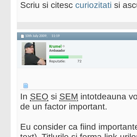
Scriu si citesc
curiozitati
si asc
10th July 2009,
11:19
Krumel
Ambasador
Reputatie:
72
In
SEO
si
SEM
intotdeauna vor
de un factor important.
Eu consider ca fiind importante
text). Titlurile si forma link-uril