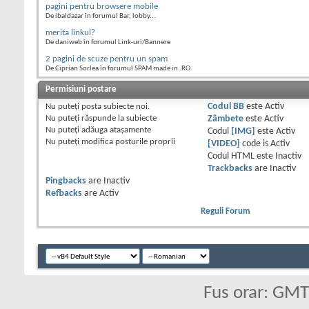
pagini pentru browsere mobile
De ibaldazar în forumul Bar, lobby...
merita linkul?
De daniweb în forumul Link-uri/Bannere
2 pagini de scuze pentru un spam
De Ciprian Sorlea în forumul SPAM made in .RO
Permisiuni postare
Nu puteţi
posta subiecte noi.
Codul BB
este
Activ
Nu puteţi
răspunde la subiecte
Zâmbete
este
Activ
Nu puteţi
adăuga ataşamente
Codul
[IMG]
este
Activ
Nu puteţi
modifica posturile proprii
[VIDEO]
code is
Activ
Codul HTML este
Inactiv
Trackbacks
are
Inactiv
Pingbacks
are
Inactiv
Refbacks
are
Activ
Reguli Forum
Fus orar: GM