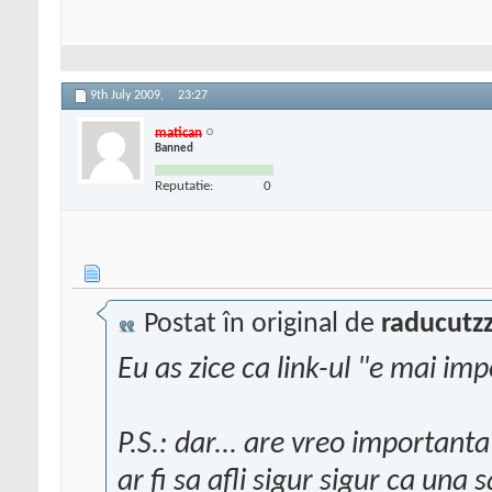
9th July 2009,
23:27
matican
Banned
Reputatie:
0
Postat în original de
raducutz
Eu as zice ca link-ul "e mai 
P.S.: dar... are vreo important
ar fi sa afli sigur sigur ca una 