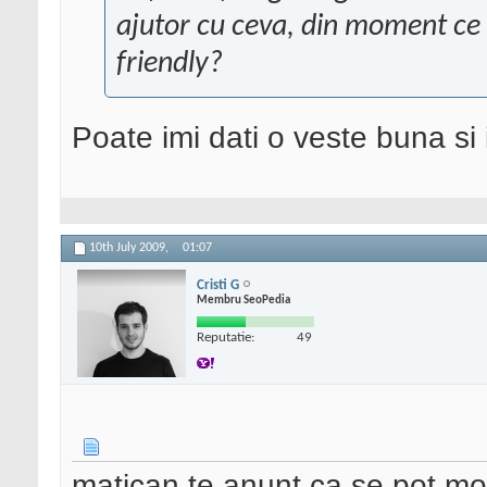
ajutor cu ceva, din moment ce z
friendly?
Poate imi dati o veste buna si i
10th July 2009,
01:07
Cristi G
Membru SeoPedia
Reputatie:
49
matican te anunt ca se pot mod