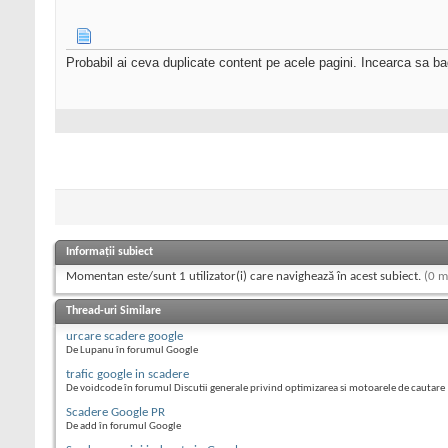
Probabil ai ceva duplicate content pe acele pagini. Incearca sa bag
Informații subiect
Momentan este/sunt 1 utilizator(i) care navighează în acest subiect.
(0 m
Thread-uri Similare
urcare scadere google
De Lupanu în forumul Google
trafic google in scadere
De voidcode în forumul Discutii generale privind optimizarea si motoarele de cautare
Scadere Google PR
De add în forumul Google