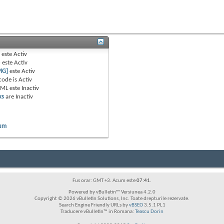
B
este
Activ
e
este
Activ
MG]
este
Activ
code is
Activ
TML este
Inactiv
ks
are
Inactiv
rum
Fus orar: GMT +3. Acum este
07:41
.
Powered by vBulletin™ Versiunea 4.2.0
Copyright © 2026 vBulletin Solutions, Inc. Toate drepturile rezervate.
Search Engine Friendly URLs by
vBSEO
3.5.1 PL1
Traducere vBulletin™ in Romana:
Teascu Dorin