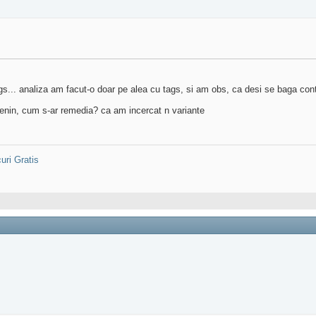
s... analiza am facut-o doar pe alea cu tags, si am obs, ca desi se baga conte
 senin, cum s-ar remedia? ca am incercat n variante
uri Gratis