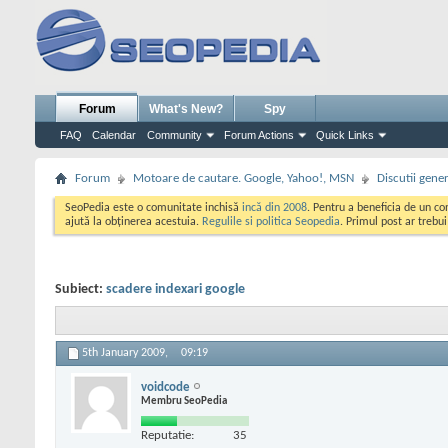
Forum
What's New?
Spy
FAQ
Calendar
Community
Forum Actions
Quick Links
Forum
Motoare de cautare. Google, Yahoo!, MSN
Discutii gene
SeoPedia este o comunitate inchisă
incă din 2008
. Pentru a beneficia de un c
ajută la obținerea acestuia.
Regulile si politica Seopedia
. Primul post ar trebu
Subiect:
scadere indexari google
5th January 2009,
09:19
voidcode
Membru SeoPedia
Reputatie:
35