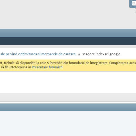
rale privind optimizarea si motoarele de cautare
scadere indexari google
ont, trebuie să răspundeți la cele 5 întrebări din formularul de înregistrare. Completarea a
i să fie intotdeauna in
Prezentare forumisti
.