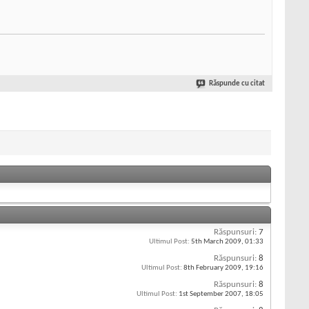
Răspunde cu citat
Răspunsuri:
7
Ultimul Post:
5th March 2009,
01:33
Răspunsuri:
8
Ultimul Post:
8th February 2009,
19:16
Răspunsuri:
8
Ultimul Post:
1st September 2007,
18:05