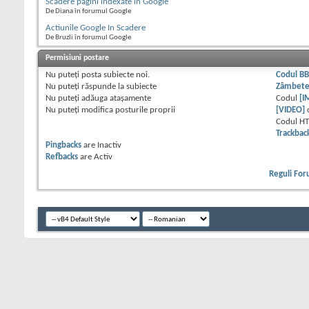
Scadere pagini indexate in Google
De Diana în forumul Google
Actiunile Google In Scadere
De Bruzli în forumul Google
Permisiuni postare
Nu puteţi
posta subiecte noi.
Codul B
Nu puteţi
răspunde la subiecte
Zâmbet
Nu puteţi
adăuga ataşamente
Codul
[I
Nu puteţi
modifica posturile proprii
[VIDEO]
Codul H
Trackbac
Pingbacks
are
Inactiv
Refbacks
are
Activ
Reguli Fo