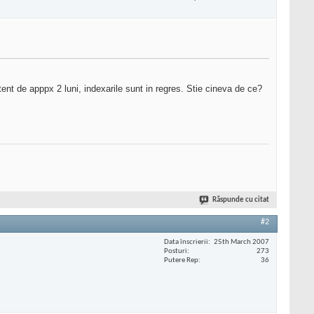
nt de apppx 2 luni, indexarile sunt in regres. Stie cineva de ce?
Răspunde cu citat
#2
Data înscrierii
25th March 2007
Posturi
273
Putere Rep
36