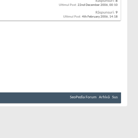
Răspunsuri:
8
Ultimul Post:
22nd December 2006,
00:10
Răspunsuri:
9
Ultimul Post:
4th February 2006,
14:18
SeoPedia Forum
Arhivă
Sus