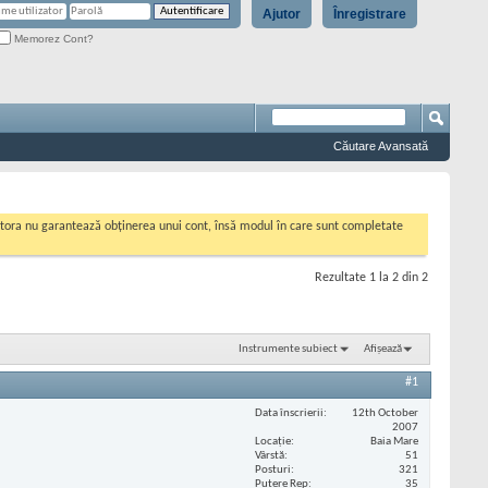
Ajutor
Înregistrare
Memorez Cont?
Căutare Avansată
cestora nu garantează obținerea unui cont, însă modul în care sunt completate
Rezultate 1 la 2 din 2
Instrumente subiect
Afișează
#1
Data înscrierii
12th October
2007
Locaţie
Baia Mare
Vârstă
51
Posturi
321
Putere Rep
35