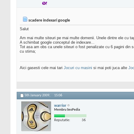
scadere indexari google
Salut
Am mai multe siteuri pe mai multe domenii. Unele dintre ele cu tag
A schimbat google conceptul de indexare...
Tot asa am obs ca unele siteuri o fost penalizate cu 6 pagini din
cu stima;
Aici gasesti cele mai tari
Jocuri cu masini
si mai poti juca alte
Joc
5th January 2009,
15:06
warrior
Membru SeoPedia
Reputatie:
36