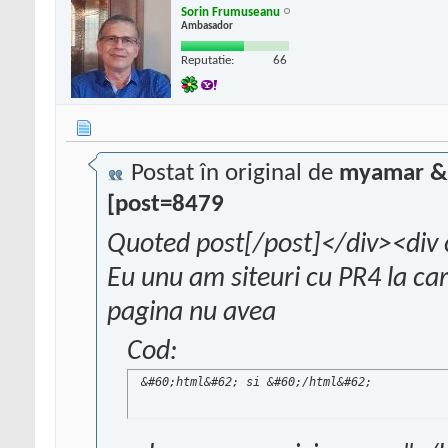
Sorin Frumuseanu
Ambasador
Reputatie:
66
Postat în original de
myamar &#
[post=8479
Quoted post[/post]</div><div 
Eu unu am siteuri cu PR4 la ca
pagina nu avea
Cod:
 &#60;html&#62; si &#60;/html&#62;