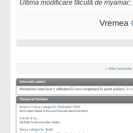
Ultima modificare făcută de myamar;
Vremea
«
Alta Cerere De 
Informații subiect
Momentan este/sunt 1 utilizator(i) care navighează în acest subiect.
(0 m
Thread-uri Similare
Avem o noua categorie: Dezbateri SEM
De Cristian Mezei în forumul Discutii administrative
Intreb si eu...
De D@n în forumul Bar, lobby...
Noua categorie: Teste