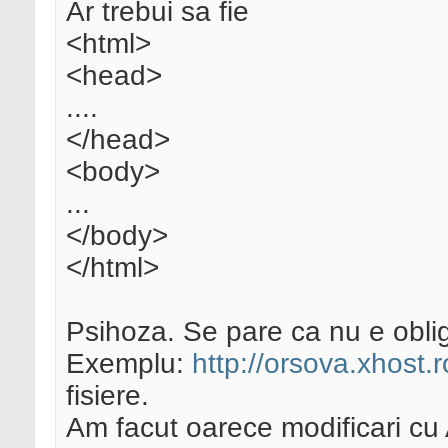
Ar trebui sa fie
<html>
<head>
....
</head>
<body>
...
</body>
</html>
Psihoza. Se pare ca nu e oblig
Exemplu:
http://orsova.xhost.
fisiere.
Am facut oarece modificari cu