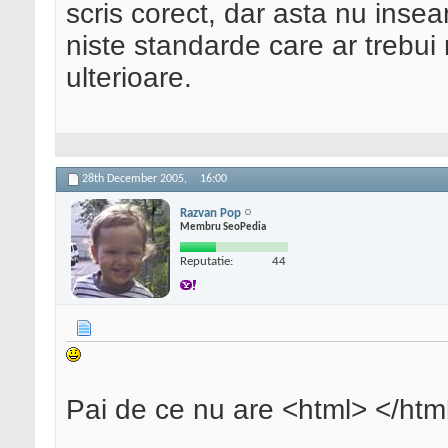
scris corect, dar asta nu ins
niste standarde care ar trebui 
ulterioare.
28th December 2005,
16:00
Razvan Pop
Membru SeoPedia
Reputatie:
44
Pai de ce nu are <html> </htm