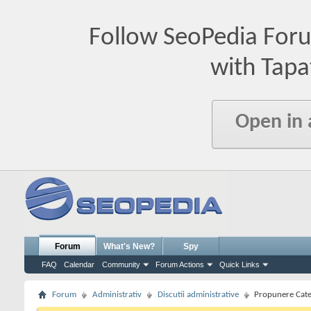
Follow SeoPedia For
with Tapa
Open in
Forum
What's New?
Spy
FAQ
Calendar
Community
Forum Actions
Quick Links
Forum
Administrativ
Discutii administrative
Propunere Cate