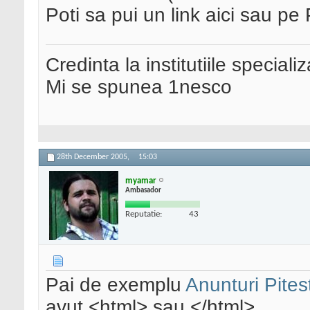
Poti sa pui un link aici sau pe
Credinta la institutiile special
Mi se spunea 1nesco
28th December 2005,
15:03
myamar
Ambasador
Reputatie:
43
Pai de exemplu
Anunturi Pitest
avut <html> sau </html>