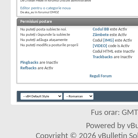
De Cristian Mezei în forumul Discutii administrative
Editor pentru o categorie noua
De aka_eu în forumul DMOZ
Permisiuni postare
Nu puteţi
posta subiecte noi.
Codul BB
este
Activ
Nu puteţi
răspunde la subiecte
Zâmbete
este
Activ
Nu puteţi
adăuga ataşamente
Codul
[IMG]
este
Activ
Nu puteţi
modifica posturile proprii
[VIDEO]
code is
Activ
Codul HTML este
Inactiv
Trackbacks
are
Inactiv
Pingbacks
are
Inactiv
Refbacks
are
Activ
Reguli Forum
Fus orar: GM
Powered by vBu
Copyright © 2026 vBulletin Solu