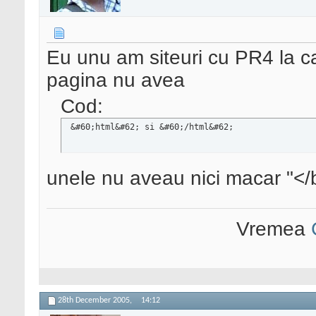
Eu unu am siteuri cu PR4 la c
pagina nu avea
Cod:
 &#60;html&#62; si &#60;/html&#62;
unele nu aveau nici macar "<
Vremea
28th December 2005,
14:12