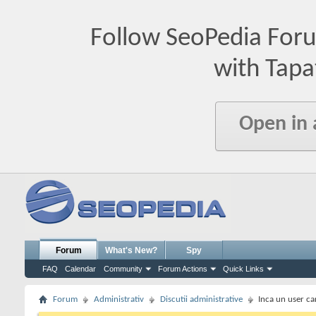
Follow SeoPedia For
with Tapa
Open in
Forum
What's New?
Spy
FAQ
Calendar
Community
Forum Actions
Quick Links
Forum
Administrativ
Discutii administrative
Inca un user ca