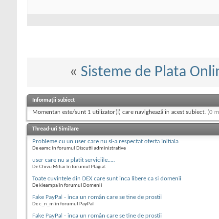
«
Sisteme de Plata Onli
Informații subiect
Momentan este/sunt 1 utilizator(i) care navighează în acest subiect.
(0 m
Thread-uri Similare
Probleme cu un user care nu si-a respectat oferta initiala
De eamc în forumul Discutii administrative
user care nu a platit serviciile.....
De Chivu Mihai în forumul Plagiat
Toate cuvintele din DEX care sunt inca libere ca si domenii
De kleampa în forumul Domenii
Fake PayPal - inca un român care se tine de prostii
De c_n_m în forumul PayPal
Fake PayPal - inca un român care se tine de prostii