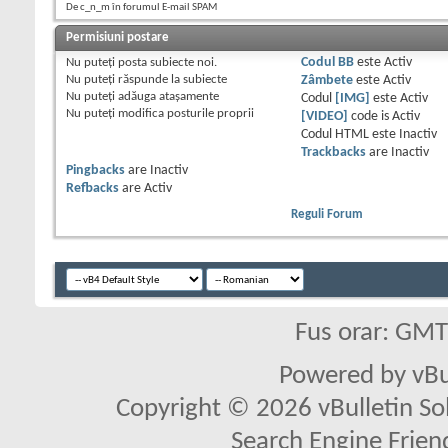
De c_n_m în forumul E-mail SPAM
Permisiuni postare
Nu puteţi
posta subiecte noi.
Codul BB
este
Activ
Nu puteţi
răspunde la subiecte
Zâmbete
este
Activ
Nu puteţi
adăuga ataşamente
Codul
[IMG]
este
Activ
Nu puteţi
modifica posturile proprii
[VIDEO]
code is
Activ
Codul HTML este
Inactiv
Trackbacks
are
Inactiv
Pingbacks
are
Inactiv
Refbacks
are
Activ
Reguli Forum
Fus orar: GM
Powered by vBu
Copyright © 2026 vBulletin Solu
Search Engine Frien