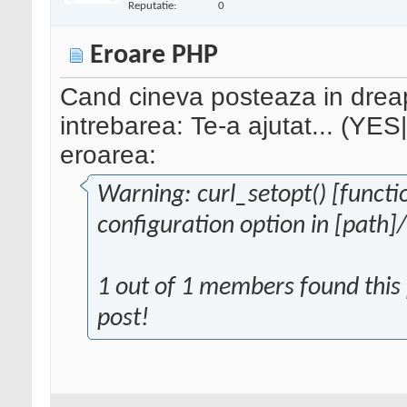
Reputatie:
0
Eroare PHP
Cand cineva posteaza in dreapt
intrebarea: Te-a ajutat... (YE
eroarea:
Warning: curl_setopt() [functio
configuration option in [path]
1 out of 1 members found this p
post!