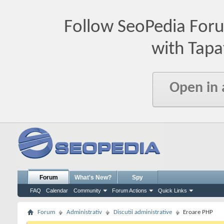
Follow SeoPedia For
with Tapa
Open in
Forum
What's New?
Spy
FAQ
Calendar
Community
Forum Actions
Quick Links
Forum
Administrativ
Discutii administrative
Eroare PHP