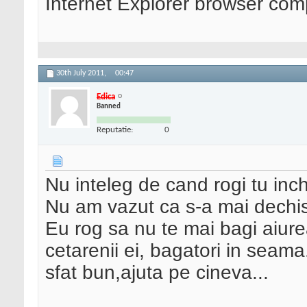
Internet Explorer browser co
30th July 2011,
00:47
Edica
Banned
Reputatie:
0
Nu inteleg de cand rogi tu inch
Nu am vazut ca s-a mai dechis u
Eu rog sa nu te mai bagi aiurea
cetarenii ei, bagatori in seama
sfat bun,ajuta pe cineva...