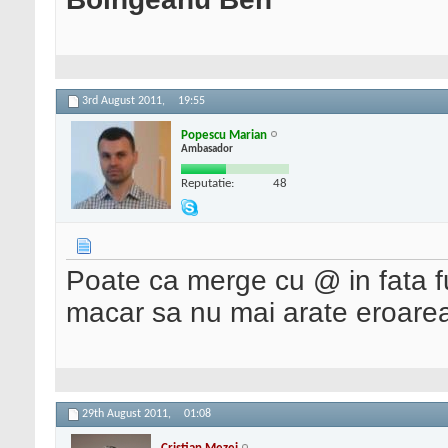
3rd August 2011,
19:55
Popescu Marian
Ambasador
Reputatie:
48
Poate ca merge cu @ in fata f
macar sa nu mai arate eroare
29th August 2011,
01:08