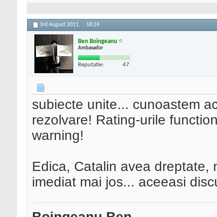
3rd August 2011,
18:24
Ben Boingeanu
Ambasador
Reputatie:
47
subiecte unite... cunoastem a
rezolvare! Rating-urile functi
warning!
Edica, Catalin avea dreptate, n
imediat mai jos... aceeasi disc
Boingeanu Ben