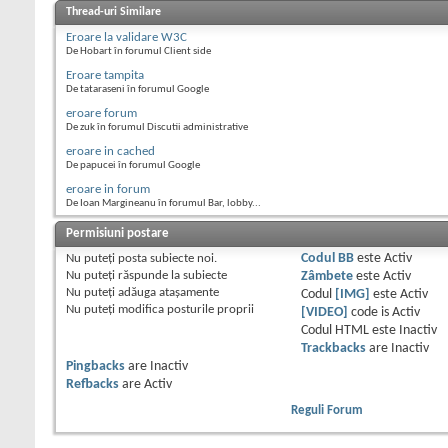
Thread-uri Similare
Eroare la validare W3C
De Hobart în forumul Client side
Eroare tampita
De tataraseni în forumul Google
eroare forum
De zuk în forumul Discutii administrative
eroare in cached
De papucei în forumul Google
eroare in forum
De Ioan Margineanu în forumul Bar, lobby...
Permisiuni postare
Nu puteţi
posta subiecte noi.
Codul BB
este
Activ
Nu puteţi
răspunde la subiecte
Zâmbete
este
Activ
Nu puteţi
adăuga ataşamente
Codul
[IMG]
este
Activ
Nu puteţi
modifica posturile proprii
[VIDEO]
code is
Activ
Codul HTML este
Inactiv
Trackbacks
are
Inactiv
Pingbacks
are
Inactiv
Refbacks
are
Activ
Reguli Forum