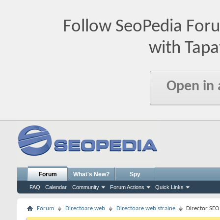
Follow SeoPedia For
with Tapa
Open in
Forum
What's New?
Spy
FAQ
Calendar
Community
Forum Actions
Quick Links
Forum
Directoare web
Directoare web straine
Director SEO