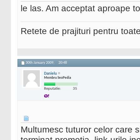
le las. Am acceptat aproape t
Retete de prajituri pentru toat
30th January 2009,
20:48
Danielu
Membru SeoPedia
Reputatie:
35
Multumesc tuturor celor care si
terminat promotia, link-urile in