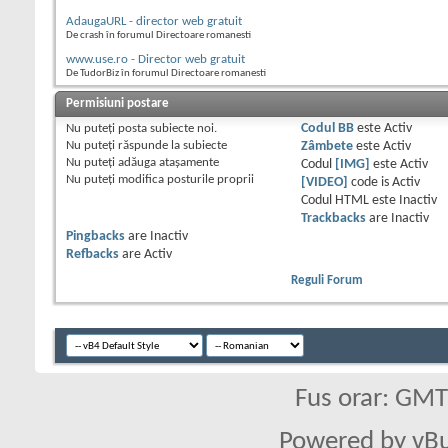
AdaugaURL - director web gratuit
De crash în forumul Directoare romanesti
www.use.ro - Director web gratuit
De TudorBiz în forumul Directoare romanesti
Permisiuni postare
Nu puteţi
posta subiecte noi.
Codul BB
este
Activ
Nu puteţi
răspunde la subiecte
Zâmbete
este
Activ
Nu puteţi
adăuga ataşamente
Codul
[IMG]
este
Activ
Nu puteţi
modifica posturile proprii
[VIDEO]
code is
Activ
Codul HTML este
Inactiv
Trackbacks
are
Inactiv
Pingbacks
are
Inactiv
Refbacks
are
Activ
Reguli Forum
Fus orar: GM
Powered by vBu