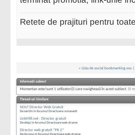
Retete de prajituri pentru toat
«
Lista de social bookmarking xxx
Informații subiect
Momentan este/sunt 1 utilizator(i) care navighează în acest subiect.
(0 m
Thread-uri Similare
NOU! Director Web Gratuit
De xeri0n în forumul Directoare romanesti
LinkMill.net - Director gratuit
De delpi în forumul Directoare web straine
Director web gratuit *PR 2*
De Acrono în forumul Directoare web straine