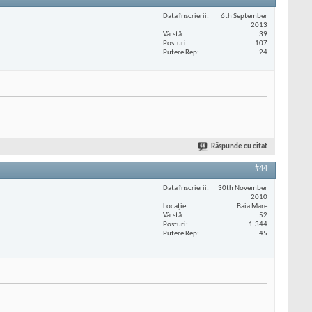
Data înscrierii
6th September
2013
Vârstă
39
Posturi
107
Putere Rep
24
Răspunde cu citat
#44
Data înscrierii
30th November
2010
Locaţie
Baia Mare
Vârstă
52
Posturi
1.344
Putere Rep
45