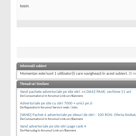
tosin.
Informații subiect
Momentan este/sunt 1 utilizator(i) care navighează în acest subiect.
(0 m
Thread-uri Similare
Vand pachete advertoriale pe site stiri .ro DA42 PA46, vechime 11 ani
De Consumatorul în forumul Link-uri/Bannere
Advertoriale pe site cu stiri 7000 + unici pe zi
De Rapsodia în forumul Servicii web / Jobs
[VAND] Pachet 4 advertoriale pe siteuri de stiri - 100 RON. Oferta limitat
De Consumatorul în forumul Link-uri/Bannere
Vand advertoriale pe site stiri page rank 4
De Mariusbg în forumul Link-uri/Bannere