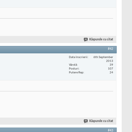
Răspunde cu citat
#42
Data înscrierii
6th September
2013
Vârstă
39
Posturi
107
Putere Rep
24
Răspunde cu citat
#43