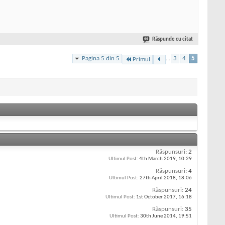
Răspunde cu citat
Pagina 5 din 5
...
3
4
5
Primul
Răspunsuri:
2
Ultimul Post:
4th March 2019,
10:29
Răspunsuri:
4
Ultimul Post:
27th April 2018,
18:06
Răspunsuri:
24
Ultimul Post:
1st October 2017,
16:18
Răspunsuri:
35
Ultimul Post:
30th June 2014,
19:51