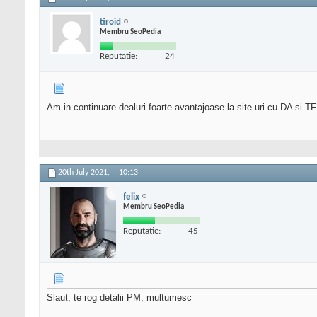
tiroid
Membru SeoPedia
Reputatie:
24
Am in continuare dealuri foarte avantajoase la site-uri cu DA si T
20th July 2021,
10:13
felix
Membru SeoPedia
Reputatie:
45
Slaut, te rog detalii PM, multumesc