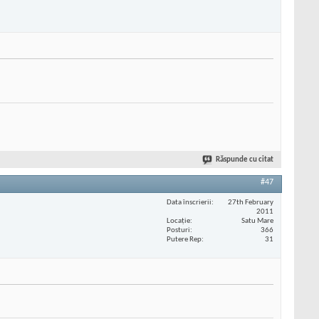
Răspunde cu citat
#47
Data înscrierii
27th February
2011
Locaţie
Satu Mare
Posturi
366
Putere Rep
31