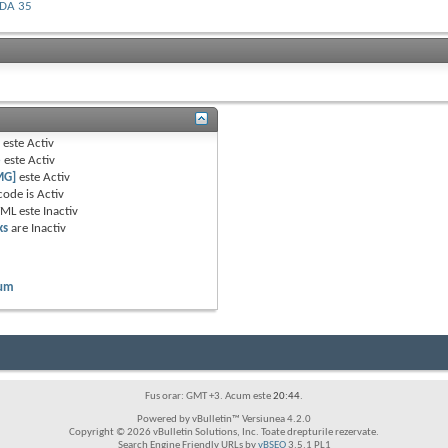
, DA 35
B
este
Activ
e
este
Activ
MG]
este
Activ
code is
Activ
TML este
Inactiv
ks
are
Inactiv
rum
Fus orar: GMT +3. Acum este
20:44
.
Powered by vBulletin™ Versiunea 4.2.0
Copyright © 2026 vBulletin Solutions, Inc. Toate drepturile rezervate.
Search Engine Friendly URLs by
vBSEO
3.5.1 PL1