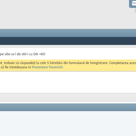
e site-uri de stiri cu DA +60
ont, trebuie să răspundeți la cele 5 întrebări din formularul de înregistrare. Completarea a
i să fie intotdeauna in
Prezentare forumisti
.