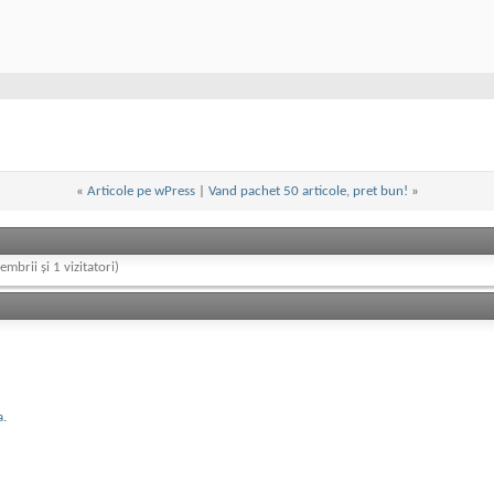
«
Articole pe wPress
|
Vand pachet 50 articole, pret bun!
»
embrii și 1 vizitatori)
a.