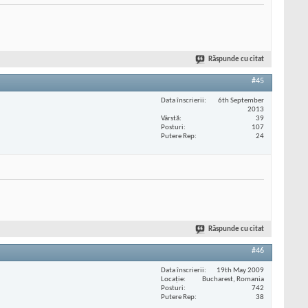
Răspunde cu citat
#45
Data înscrierii
6th September
2013
Vârstă
39
Posturi
107
Putere Rep
24
Răspunde cu citat
#46
Data înscrierii
19th May 2009
Locaţie
Bucharest, Romania
Posturi
742
Putere Rep
38