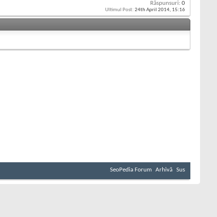
Răspunsuri:
0
Ultimul Post:
24th April 2014,
15:16
SeoPedia Forum
Arhivă
Sus