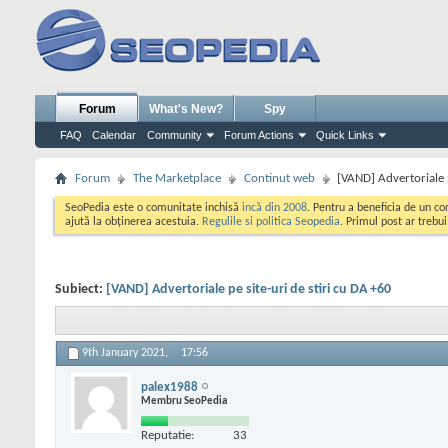
Forum
What's New?
Spy
FAQ
Calendar
Community
Forum Actions
Quick Links
Forum
The Marketplace
Continut web
[VAND] Advertoriale p
SeoPedia este o comunitate inchisă
incă din 2008
. Pentru a beneficia de un c
ajută la obținerea acestuia.
Regulile si politica Seopedia
. Primul post ar trebu
Subiect:
[VAND] Advertoriale pe site-uri de stiri cu DA +60
9th January 2021,
17:56
palex1988
Membru SeoPedia
Reputatie:
33