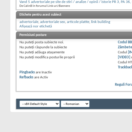
Vand 5 advertoriale pe site de stiri / analize / opinii / istorie PR 3, PA 36
De CalinB în forumul Link-uri/Bannere
Etichete pentru acest subiect
advertoriale
,
advertoriale seo
,
articole platite
,
link building
Afișează nor etichetă
Permisiuni postare
Nu puteţi
posta subiecte noi.
Codul B
Nu puteţi
răspunde la subiecte
Zâmbet
Nu puteţi
adăuga ataşamente
Codul
[I
Nu puteţi
modifica posturile proprii
[VIDEO]
Codul H
Trackbac
Pingbacks
are
Inactiv
Refbacks
are
Activ
Reguli Fo