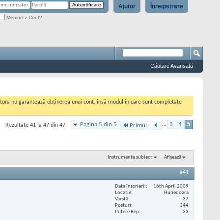
Ajutor
Înregistrare
Memorez Cont?
Căutare Avansată
cestora nu garantează obținerea unui cont, însă modul în care sunt completate
Pagina 5 din 5
...
3
4
5
Rezultate 41 la 47 din 47
Primul
Instrumente subiect
Afișează
#41
Data înscrierii
16th April 2009
Locaţie
Hunedoara
Vârstă
37
Posturi
344
Putere Rep
33