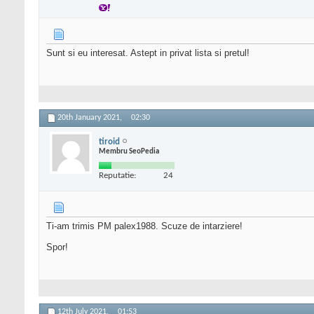
Sunt si eu interesat. Astept in privat lista si pretul!
20th January 2021,
02:30
tiroid
Membru SeoPedia
Reputatie:
24
Ti-am trimis PM palex1988. Scuze de intarziere!
Spor!
12th July 2021,
01:53