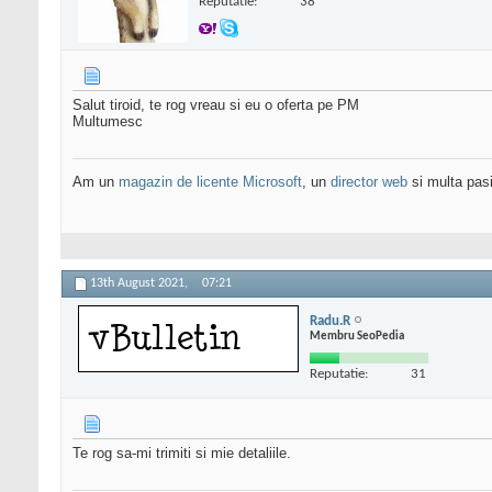
Reputatie:
38
Salut tiroid, te rog vreau si eu o oferta pe PM
Multumesc
Am un
magazin de licente Microsoft
, un
director web
si multa pas
13th August 2021,
07:21
Radu.R
Membru SeoPedia
Reputatie:
31
Te rog sa-mi trimiti si mie detaliile.