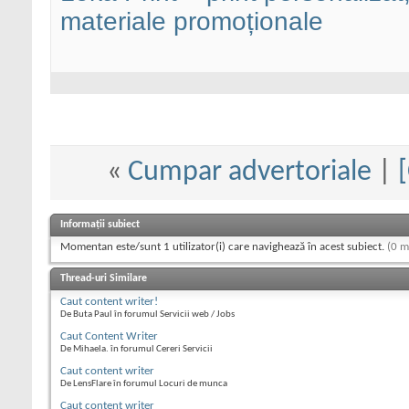
materiale promoționale
«
Cumpar advertoriale
|
Informații subiect
Momentan este/sunt 1 utilizator(i) care navighează în acest subiect.
(0 m
Thread-uri Similare
Caut content writer!
De Buta Paul în forumul Servicii web / Jobs
Caut Content Writer
De Mihaela. în forumul Cereri Servicii
Caut content writer
De LensFlare în forumul Locuri de munca
Caut content writer