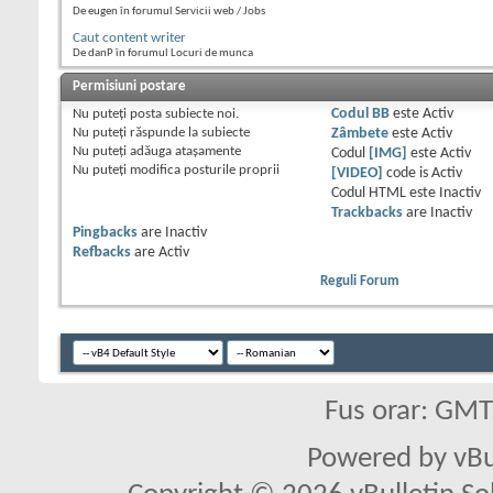
De eugen în forumul Servicii web / Jobs
Caut content writer
De danP în forumul Locuri de munca
Permisiuni postare
Nu puteţi
posta subiecte noi.
Codul BB
este
Activ
Nu puteţi
răspunde la subiecte
Zâmbete
este
Activ
Nu puteţi
adăuga ataşamente
Codul
[IMG]
este
Activ
Nu puteţi
modifica posturile proprii
[VIDEO]
code is
Activ
Codul HTML este
Inactiv
Trackbacks
are
Inactiv
Pingbacks
are
Inactiv
Refbacks
are
Activ
Reguli Forum
Fus orar: GM
Powered by vBu