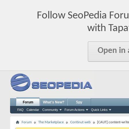
Follow SeoPedia For
with Tapa
Open in
Forum
What's New?
Spy
FAQ
Calendar
Community
Forum Actions
Quick Links
Forum
The Marketplace
Continut web
[CAUT] content-write