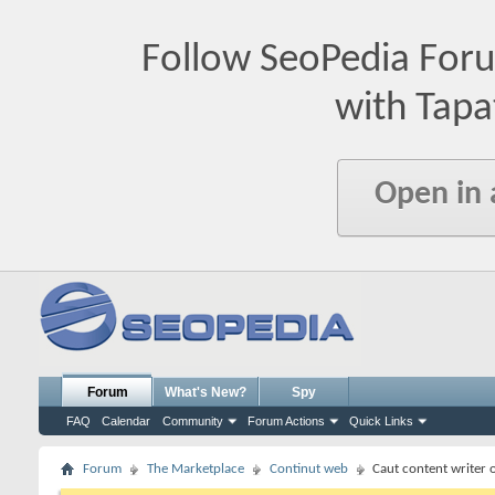
Follow SeoPedia For
with Tapa
Open in
Forum
What's New?
Spy
FAQ
Calendar
Community
Forum Actions
Quick Links
Forum
The Marketplace
Continut web
Caut content writer o