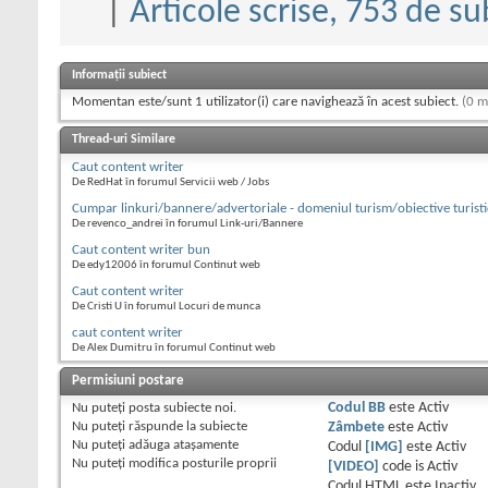
|
Articole scrise, 753 de sub
Informații subiect
Momentan este/sunt 1 utilizator(i) care navighează în acest subiect.
(0 m
Thread-uri Similare
Caut content writer
De RedHat în forumul Servicii web / Jobs
Cumpar linkuri/bannere/advertoriale - domeniul turism/obiective turisti
De revenco_andrei în forumul Link-uri/Bannere
Caut content writer bun
De edy12006 în forumul Continut web
Caut content writer
De Cristi U în forumul Locuri de munca
caut content writer
De Alex Dumitru în forumul Continut web
Permisiuni postare
Nu puteţi
posta subiecte noi.
Codul BB
este
Activ
Nu puteţi
răspunde la subiecte
Zâmbete
este
Activ
Nu puteţi
adăuga ataşamente
Codul
[IMG]
este
Activ
Nu puteţi
modifica posturile proprii
[VIDEO]
code is
Activ
Codul HTML este
Inactiv