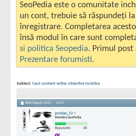
SeoPedia este o comunitate inc
un cont, trebuie să răspundeți la
înregistrare. Completarea acesto
însă modul în care sunt completa
si politica Seopedia
. Primul post 
Prezentare forumisti
.
Subiect:
Caut content writer obiective turistice
26th August 2015,
14:17
prodan_13
Membru SeoPedia
Reputatie:
38